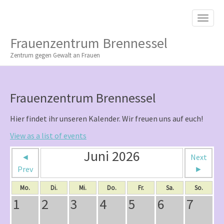
M
S
K
A
I
I
P
Frauenzentrum Brennessel
T
N
O
Zentrum gegen Gewalt an Frauen
M
C
O
E
N
N
T
Frauenzentrum Brennessel
E
U
N
T
Hier findet ihr unseren Kalender. Wir freuen uns auf euch!
View as a list of events
Juni 2026
◄
Next
Prev
►
Mo.
Di.
Mi.
Do.
Fr.
Sa.
So.
1
2
3
4
5
6
7