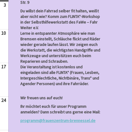
Str. 9
3
Dezember
Du willst dein Fahrrad selber fit halten, weißt
3,
aber nicht wie? Komm zum FLINTA*-Workshop
2023
in der Selbsthilfewerkstatt des FaWe – Fahr
Weiter e.V.
10
Dezember
Lerne in entspannter Atmosphäre wie man
Bremsen einstellt, Schläuche flickt und Räder
10,
wieder gerade laufen lässt. Wir zeigen euch
2023
die Werkstatt, die wichtigsten Handgriffe und
Werkzeuge und unterstützen euch beim
Reparieren und Schrauben.
17
Dezember
Die Veranstaltung ist kostenlos und
eingeladen sind alle FLINTA* (Frauen, Lesben,
17,
Intergeschlechtliche, Nichtbinäre, Trans* und
2023
Agender Personen) und ihre Fahrräder.
Wir freuen uns auf euch!
24
Dezember
Ihr möchtet euch für unser Programm
24,
anmelden? Dann schreibt uns gerne eine Mail:
2023
programm@frauenzentrum-brennessel.de