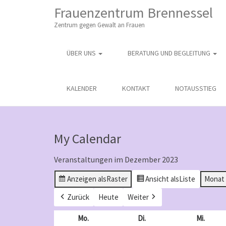
M
S
Frauenzentrum Brennessel
K
A
I
Zentrum gegen Gewalt an Frauen
I
P
T
N
O
ÜBER UNS
BERATUNG UND BEGLEITUNG
M
C
O
E
N
N
KALENDER
KONTAKT
NOTAUSSTIEG
T
E
U
N
T
My Calendar
Veranstaltungen im Dezember 2023
Anzeigen als
Raster
Ansicht als
Liste
Monat
Zurück
Heute
Weiter
Mo.
Montag
Di.
Dienstag
Mi.
Mittw