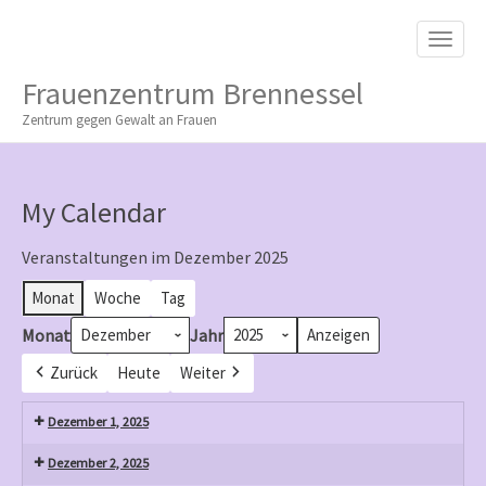
M
S
K
A
I
I
P
Frauenzentrum Brennessel
T
N
O
Zentrum gegen Gewalt an Frauen
M
C
O
E
N
N
T
My Calendar
E
U
N
T
Veranstaltungen im Dezember 2025
Monat
Woche
Tag
Monat
Jahr
Zurück
Heute
Weiter
Dezember 1, 2025
Dezember 2, 2025