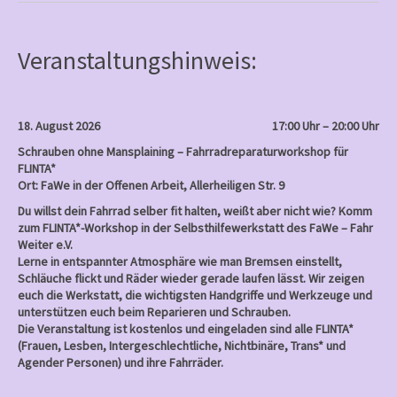
b
o
o
k
Veranstaltungshinweis:
18. August 2026
17:00 Uhr – 20:00 Uhr
Schrauben ohne Mansplaining – Fahrradreparaturworkshop für
FLINTA*
Ort: FaWe in der Offenen Arbeit, Allerheiligen Str. 9
Du willst dein Fahrrad selber fit halten, weißt aber nicht wie? Komm
zum FLINTA*-Workshop in der Selbsthilfewerkstatt des FaWe – Fahr
Weiter e.V.
Lerne in entspannter Atmosphäre wie man Bremsen einstellt,
Schläuche flickt und Räder wieder gerade laufen lässt. Wir zeigen
euch die Werkstatt, die wichtigsten Handgriffe und Werkzeuge und
unterstützen euch beim Reparieren und Schrauben.
Die Veranstaltung ist kostenlos und eingeladen sind alle FLINTA*
(Frauen, Lesben, Intergeschlechtliche, Nichtbinäre, Trans* und
Agender Personen) und ihre Fahrräder.