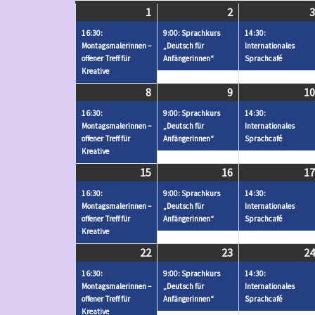
1
April
(
2
April
(
3
1,
1
2,
1
16:30:
9:00: Sprachkurs
14:30:
2024
V
2024
V
Montagsmalerinnen –
„Deutsch für
Internationales
offener Treff für
Anfängerinnen“
Sprachcafé
e
e
Kreative
r
r
8
April
(
9
April
(
10
a
a
8,
1
9,
1
16:30:
9:00: Sprachkurs
14:30:
n
n
2024
V
2024
V
Montagsmalerinnen –
„Deutsch für
Internationales
s
s
offener Treff für
Anfängerinnen“
Sprachcafé
e
e
t
t
Kreative
r
r
a
a
15
April
(
16
April
(
17
a
a
l
l
15,
1
16,
1
16:30:
9:00: Sprachkurs
14:30:
n
n
t
t
2024
V
2024
V
Montagsmalerinnen –
„Deutsch für
Internationales
s
s
offener Treff für
Anfängerinnen“
Sprachcafé
u
u
e
e
t
t
Kreative
n
n
r
r
a
a
22
April
(
23
April
(
24
g
g
a
a
l
l
22,
1
23,
1
16:30:
)
9:00: Sprachkurs
)
14:30:
n
n
t
t
2024
V
2024
V
Montagsmalerinnen –
„Deutsch für
Internationales
s
s
offener Treff für
Anfängerinnen“
Sprachcafé
u
u
e
e
t
t
Kreative