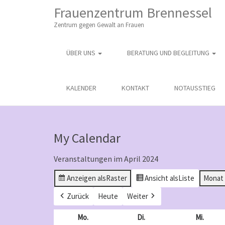
M
S
Frauenzentrum Brennessel
K
A
I
Zentrum gegen Gewalt an Frauen
I
P
T
N
O
ÜBER UNS
BERATUNG UND BEGLEITUNG
M
C
O
E
N
N
KALENDER
KONTAKT
NOTAUSSTIEG
T
E
U
N
T
My Calendar
Veranstaltungen im April 2024
Anzeigen als
Raster
Ansicht als
Liste
Monat
Zurück
Heute
Weiter
Mo.
Montag
Di.
Dienstag
Mi.
Mittw