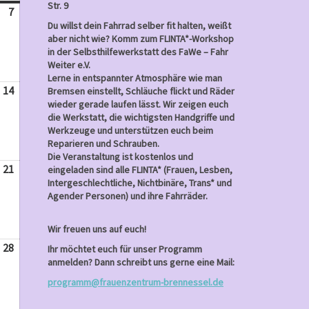
Str. 9
7
April
Du willst dein Fahrrad selber fit halten, weißt
7,
aber nicht wie? Komm zum FLINTA*-Workshop
2024
in der Selbsthilfewerkstatt des FaWe – Fahr
Weiter e.V.
Lerne in entspannter Atmosphäre wie man
14
April
Bremsen einstellt, Schläuche flickt und Räder
wieder gerade laufen lässt. Wir zeigen euch
14,
die Werkstatt, die wichtigsten Handgriffe und
2024
Werkzeuge und unterstützen euch beim
Reparieren und Schrauben.
Die Veranstaltung ist kostenlos und
21
April
eingeladen sind alle FLINTA* (Frauen, Lesben,
Intergeschlechtliche, Nichtbinäre, Trans* und
21,
Agender Personen) und ihre Fahrräder.
2024
Wir freuen uns auf euch!
28
April
Ihr möchtet euch für unser Programm
anmelden? Dann schreibt uns gerne eine Mail:
28,
2024
programm@frauenzentrum-brennessel.de