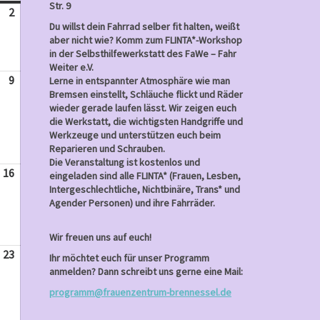
Str. 9
2
Juni
Du willst dein Fahrrad selber fit halten, weißt
2,
aber nicht wie? Komm zum FLINTA*-Workshop
2024
in der Selbsthilfewerkstatt des FaWe – Fahr
Weiter e.V.
9
Juni
Lerne in entspannter Atmosphäre wie man
Bremsen einstellt, Schläuche flickt und Räder
9,
wieder gerade laufen lässt. Wir zeigen euch
2024
die Werkstatt, die wichtigsten Handgriffe und
Werkzeuge und unterstützen euch beim
Reparieren und Schrauben.
Die Veranstaltung ist kostenlos und
16
Juni
eingeladen sind alle FLINTA* (Frauen, Lesben,
Intergeschlechtliche, Nichtbinäre, Trans* und
16,
Agender Personen) und ihre Fahrräder.
2024
Wir freuen uns auf euch!
23
Juni
Ihr möchtet euch für unser Programm
23,
anmelden? Dann schreibt uns gerne eine Mail:
2024
programm@frauenzentrum-brennessel.de