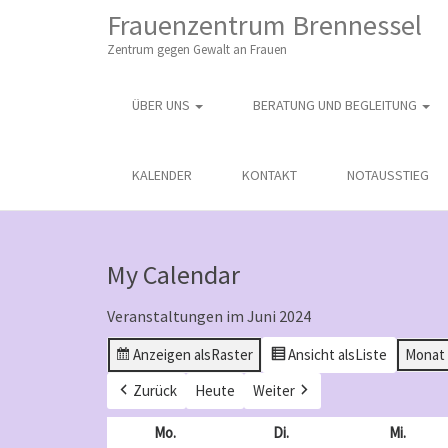
M
S
Frauenzentrum Brennessel
K
A
I
Zentrum gegen Gewalt an Frauen
I
P
T
N
O
ÜBER UNS
BERATUNG UND BEGLEITUNG
M
C
O
E
N
N
KALENDER
KONTAKT
NOTAUSSTIEG
T
E
U
N
T
My Calendar
Veranstaltungen im Juni 2024
Anzeigen als
Raster
Ansicht als
Liste
Monat
Zurück
Heute
Weiter
Mo.
Montag
Di.
Dienstag
Mi.
Mittw