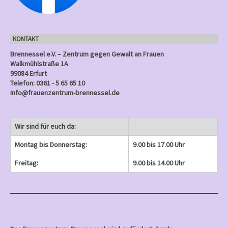
g
n
n
n
e
)
)
)
n
KONTAKT
)
Brennessel e.V. – Zentrum gegen Gewalt an Frauen
Walkmühlstraße 1A
99084 Erfurt
Telefon: 0361 - 5 65 65 10
info@frauenzentrum-brennessel.de
Wir sind für euch da:
Montag bis Donnerstag:
9.00 bis 17.00 Uhr
Freitag:
9.00 bis 14.00 Uhr