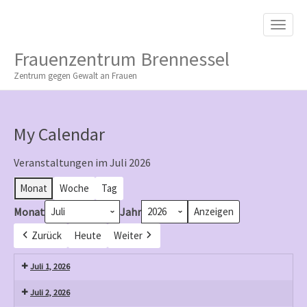
M
S
K
A
I
I
P
Frauenzentrum Brennessel
T
N
O
Zentrum gegen Gewalt an Frauen
M
C
O
E
N
N
T
My Calendar
E
U
N
T
Veranstaltungen im Juli 2026
Monat
Woche
Tag
Monat
Jahr
Zurück
Heute
Weiter
Juli 1, 2026
Juli 2, 2026