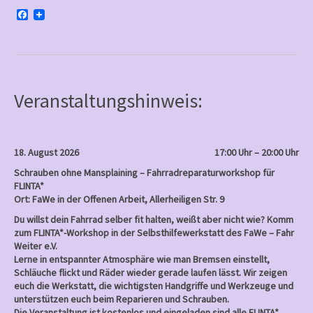
F
a
c
e
b
o
o
k
Veranstaltungshinweis:
18. August 2026
17:00 Uhr – 20:00 Uhr
Schrauben ohne Mansplaining – Fahrradreparaturworkshop für
FLINTA*
Ort: FaWe in der Offenen Arbeit, Allerheiligen Str. 9
Du willst dein Fahrrad selber fit halten, weißt aber nicht wie? Komm
zum FLINTA*-Workshop in der Selbsthilfewerkstatt des FaWe – Fahr
Weiter e.V.
Lerne in entspannter Atmosphäre wie man Bremsen einstellt,
Schläuche flickt und Räder wieder gerade laufen lässt. Wir zeigen
euch die Werkstatt, die wichtigsten Handgriffe und Werkzeuge und
unterstützen euch beim Reparieren und Schrauben.
Die Veranstaltung ist kostenlos und eingeladen sind alle FLINTA*