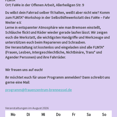
FLINTA*
Ort: FaWe in der Offenen Arbeit, Allerheiligen Str. 9
Du willst dein Fahrrad selber fit halten, weißt aber nicht wie? Komm
zum FLINTA*-Workshop in der Selbsthilfewerkstatt des FaWe – Fahr
Weiter e.V.
Lerne in entspannter Atmosphäre wie man Bremsen einstellt,
Schläuche flickt und Räder wieder gerade laufen lässt. Wir zeigen
euch die Werkstatt, die wichtigsten Handgriffe und Werkzeuge und
unterstützen euch beim Reparieren und Schrauben.
Die Veranstaltung ist kostenlos und eingeladen sind alle FLINTA*
(Frauen, Lesben, Intergeschlechtliche, Nichtbinäre, Trans* und
Agender Personen) und ihre Fahrräder.
Wir freuen uns auf euch!
Ihr möchtet euch für unser Programm anmelden? Dann schreibt uns
gerne eine Mail:
programm@frauenzentrum-brennessel.de
Veranstaltungen im August 2026
Mo
Montag
Di
Dienstag
Mi
Mittwoch
Do
Donnerstag
Fr
Freitag
Sa
Samstag
So
Sonnt