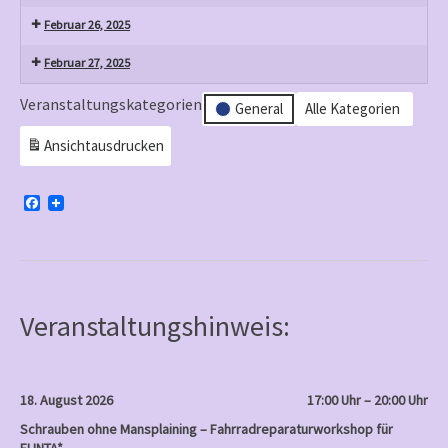
Februar 26, 2025
Februar 27, 2025
Veranstaltungskategorien
General
Alle Kategorien
Ansicht
ausdrucken
F
a
c
e
b
o
o
k
Veranstaltungshinweis:
18. August 2026
17:00 Uhr – 20:00 Uhr
Schrauben ohne Mansplaining – Fahrradreparaturworkshop für