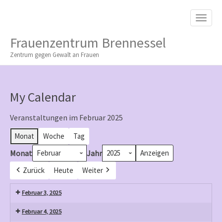
M
S
K
A
I
I
P
Frauenzentrum Brennessel
T
N
O
Zentrum gegen Gewalt an Frauen
M
C
O
E
N
N
T
My Calendar
E
U
N
T
Veranstaltungen im Februar 2025
Monat
Woche
Tag
Monat
Jahr
Zurück
Heute
Weiter
Februar 3, 2025
Februar 4, 2025