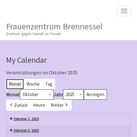
M
S
K
A
I
I
P
Frauenzentrum Brennessel
T
N
O
Zentrum gegen Gewalt an Frauen
M
C
O
E
N
N
T
My Calendar
E
U
N
T
Veranstaltungen im Oktober 2025
Monat
Woche
Tag
Monat
Jahr
Zurück
Heute
Weiter
Oktober 1, 2025
Oktober 2, 2025