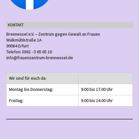
g
n
n
n
e
)
)
)
n
KONTAKT
)
Brennessel e.V. – Zentrum gegen Gewalt an Frauen
Walkmühlstraße 1A
99084 Erfurt
Telefon: 0361 - 5 65 65 10
info@frauenzentrum-brennessel.de
Wir sind für euch da:
Montag bis Donnerstag:
9.00 bis 17.00 Uhr
Freitag:
9.00 bis 14.00 Uhr