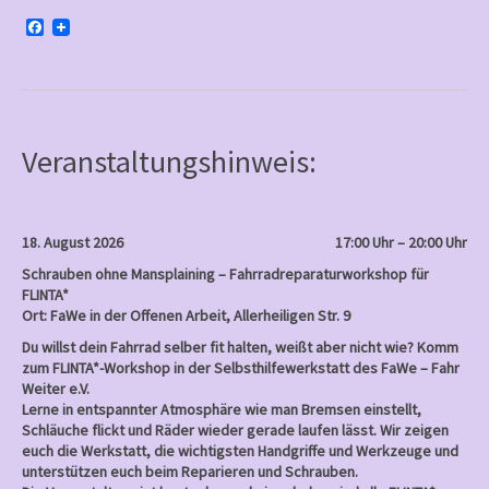
F
a
c
e
b
o
o
k
Veranstaltungshinweis:
18. August 2026
17:00 Uhr – 20:00 Uhr
Schrauben ohne Mansplaining – Fahrradreparaturworkshop für
FLINTA*
Ort: FaWe in der Offenen Arbeit, Allerheiligen Str. 9
Du willst dein Fahrrad selber fit halten, weißt aber nicht wie? Komm
zum FLINTA*-Workshop in der Selbsthilfewerkstatt des FaWe – Fahr
Weiter e.V.
Lerne in entspannter Atmosphäre wie man Bremsen einstellt,
Schläuche flickt und Räder wieder gerade laufen lässt. Wir zeigen
euch die Werkstatt, die wichtigsten Handgriffe und Werkzeuge und
unterstützen euch beim Reparieren und Schrauben.