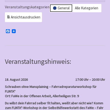
Veranstaltungskategorien
General
Alle Kategorien
Ansicht
ausdrucken
F
a
c
e
b
o
o
k
Veranstaltungshinweis:
18. August 2026
17:00 Uhr – 20:00 Uhr
Schrauben ohne Mansplaining – Fahrradreparaturworkshop für
FLINTA*
Ort: FaWe in der Offenen Arbeit, Allerheiligen Str. 9
Du willst dein Fahrrad selber fit halten, weißt aber nicht wie? Komm
zum FLINTA*-Workshop in der Selbsthilfewerkstatt des FaWe – Fahr