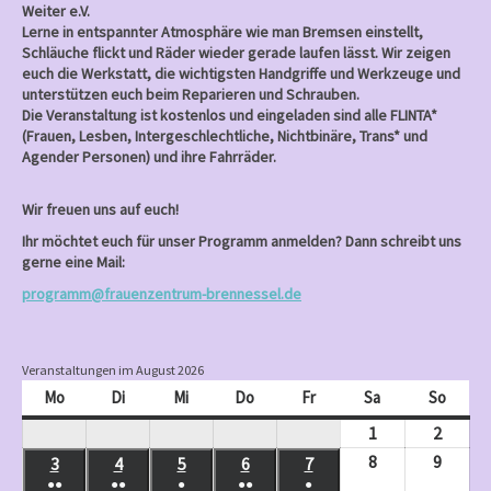
Weiter e.V.
Lerne in entspannter Atmosphäre wie man Bremsen einstellt,
Schläuche flickt und Räder wieder gerade laufen lässt. Wir zeigen
euch die Werkstatt, die wichtigsten Handgriffe und Werkzeuge und
unterstützen euch beim Reparieren und Schrauben.
Die Veranstaltung ist kostenlos und eingeladen sind alle FLINTA*
(Frauen, Lesben, Intergeschlechtliche, Nichtbinäre, Trans* und
Agender Personen) und ihre Fahrräder.
Wir freuen uns auf euch!
Ihr möchtet euch für unser Programm anmelden? Dann schreibt uns
gerne eine Mail:
programm@frauenzentrum-brennessel.de
Veranstaltungen im August 2026
Mo
Montag
Di
Dienstag
Mi
Mittwoch
Do
Donnerstag
Fr
Freitag
Sa
Samstag
So
Sonnt
1
August
2
Augus
1,
2,
8
August
9
Augus
3
August
4
August
5
August
6
August
7
August
●●
●●
●
●●
●
2026
2026
8,
9,