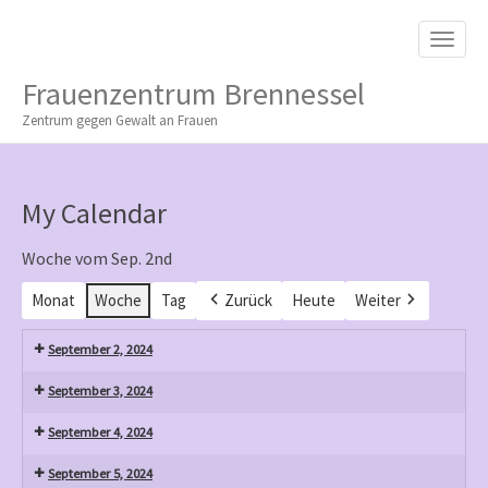
M
S
K
A
I
I
P
Frauenzentrum Brennessel
T
N
O
Zentrum gegen Gewalt an Frauen
M
C
O
E
N
N
T
My Calendar
E
U
N
T
Woche vom Sep. 2nd
Monat
Woche
Tag
Zurück
Heute
Weiter
September 2, 2024
September 3, 2024
September 4, 2024
September 5, 2024