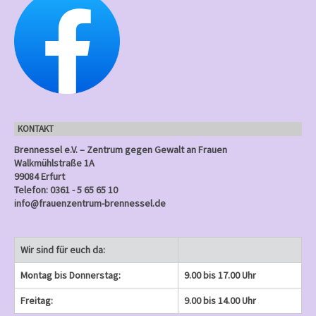
l
u
u
u
u
u
g
g
g
g
g
n
n
n
t
n
n
n
n
n
e
e
)
e
)
)
)
)
u
g
g
g
g
g
n
n
n
n
e
e
)
e
)
)
)
)
g
n
n
n
e
)
)
)
n
KONTAKT
)
Brennessel e.V. – Zentrum gegen Gewalt an Frauen
Walkmühlstraße 1A
99084 Erfurt
Telefon: 0361 - 5 65 65 10
info@frauenzentrum-brennessel.de
Wir sind für euch da:
Montag bis Donnerstag:
9.00 bis 17.00 Uhr
Freitag:
9.00 bis 14.00 Uhr