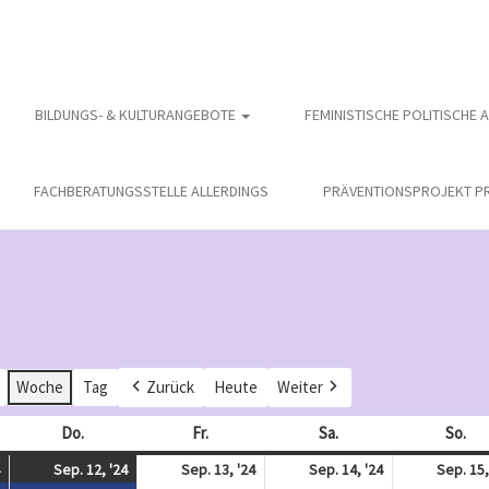
BILDUNGS- & KULTURANGEBOTE
FEMINISTISCHE POLITISCHE 
FACHBERATUNGSSTELLE ALLERDINGS
PRÄVENTIONSPROJEKT PR
Woche
Tag
Zurück
Heute
Weiter
och
Do.
Donnerstag
Fr.
Freitag
Sa.
Samstag
So.
So
September
(
September
(
September
September
Sep. 12, '24
Sep. 13, '24
Sep. 14, '24
Sep. 15,