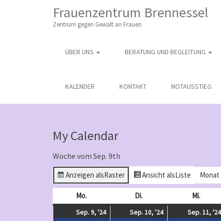
M
S
Frauenzentrum Brennessel
K
A
I
Zentrum gegen Gewalt an Frauen
I
P
T
N
O
ÜBER UNS
BERATUNG UND BEGLEITUNG
M
C
O
E
N
N
KALENDER
KONTAKT
NOTAUSSTIEG
T
E
U
N
T
My Calendar
Woche vom Sep. 9th
Anzeigen als
Raster
Ansicht als
Liste
Monat
Mo.
Montag
Di.
Dienstag
Mi.
Mittw
September
(
September
(
Sep. 9, '24
Sep. 10, '24
Sep. 11, '24