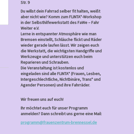
15,
Str. 9
2024
Du willst dein Fahrrad selber fit halten, weißt
aber nicht wie? Komm zum FLINTA*-Workshop
in der Selbsthilfewerkstatt des FaWe – Fahr
Weiter e.V.
Lerne in entspannter Atmosphäre wie man
Bremsen einstellt, Schläuche flickt und Räder
wieder gerade laufen lässt. Wir zeigen euch
die Werkstatt, die wichtigsten Handgriffe und
Werkzeuge und unterstützen euch beim
Reparieren und Schrauben.
Die Veranstaltung ist kostenlos und
eingeladen sind alle FLINTA* (Frauen, Lesben,
Intergeschlechtliche, Nichtbinäre, Trans* und
Agender Personen) und ihre Fahrräder.
Wir freuen uns auf euch!
Ihr möchtet euch für unser Programm
anmelden? Dann schreibt uns gerne eine Mail:
programm@frauenzentrum-brennessel.de