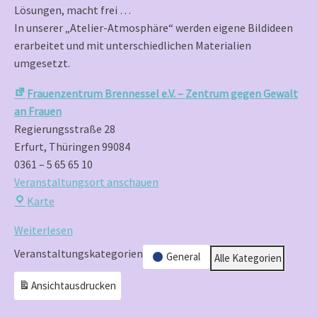
Lösungen, macht frei …
In unserer „Atelier-Atmosphäre“ werden eigene Bildideen
erarbeitet und mit unterschiedlichen Materialien
umgesetzt.
Frauenzentrum Brennessel e.V. – Zentrum gegen Gewalt
an Frauen
Regierungsstraße 28
Erfurt
,
Thüringen
99084
0361 – 5 65 65 10
Veranstaltungsort anschauen
Frauenzentrum
Karte
Brennessel
Weiterlesen
e.V.
–
Veranstaltungskategorien
General
Alle Kategorien
Zentrum
Ansicht
ausdrucken
gegen
Gewalt