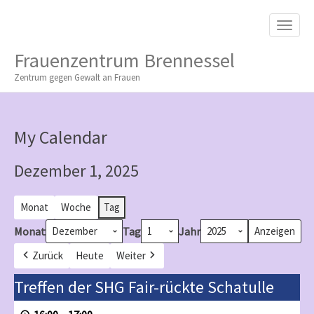
M
S
K
A
I
I
P
Frauenzentrum Brennessel
T
N
O
Zentrum gegen Gewalt an Frauen
M
C
O
E
N
N
T
My Calendar
E
U
N
T
Dezember 1, 2025
Monat
Woche
Tag
Monat
Tag
Jahr
Zurück
Heute
Weiter
Treffen
Treffen der SHG Fair-rückte Schatulle
der