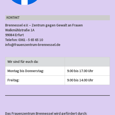
n
n
n
e
)
)
)
n
KONTAKT
)
Brennessel e.V. – Zentrum gegen Gewalt an Frauen
Walkmühlstraße 1A
99084 Erfurt
Telefon: 0361 - 5 65 65 10
info@frauenzentrum-brennessel.de
Wir sind für euch da:
Montag bis Donnerstag:
9.00 bis 17.00 Uhr
Freitag:
9.00 bis 14.00 Uhr
Das Frauenzentrum Brennessel wird gefördert durch: