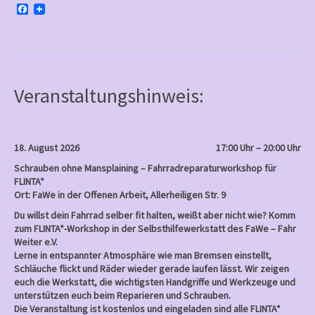
an
F
a
Frauen
c
e
b
o
o
k
Veranstaltungshinweis:
18. August 2026
17:00 Uhr – 20:00 Uhr
Schrauben ohne Mansplaining – Fahrradreparaturworkshop für
FLINTA*
Ort: FaWe in der Offenen Arbeit, Allerheiligen Str. 9
Du willst dein Fahrrad selber fit halten, weißt aber nicht wie? Komm
zum FLINTA*-Workshop in der Selbsthilfewerkstatt des FaWe – Fahr
Weiter e.V.
Lerne in entspannter Atmosphäre wie man Bremsen einstellt,
Schläuche flickt und Räder wieder gerade laufen lässt. Wir zeigen
euch die Werkstatt, die wichtigsten Handgriffe und Werkzeuge und
unterstützen euch beim Reparieren und Schrauben.
Die Veranstaltung ist kostenlos und eingeladen sind alle FLINTA*