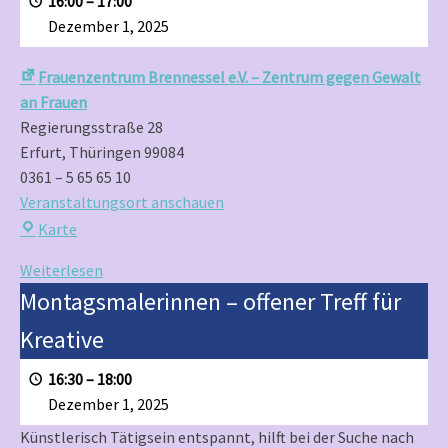
16:00
–
17:00
SHG
Dezember 1, 2025
Fair-
rückte
Frauenzentrum Brennessel e.V. – Zentrum gegen Gewalt
Schatulle
an Frauen
Regierungsstraße 28
Erfurt
,
Thüringen
99084
0361 – 5 65 65 10
Veranstaltungsort anschauen
Frauenzentrum
Karte
Brennessel
Weiterlesen
e.V.
Montagsmalerinnen
Montagsmalerinnen – offener Treff für
–
–
Zentrum
Kreative
offener
gegen
Treff
Gewalt
16:30
–
18:00
für
an
Dezember 1, 2025
Kreative
Frauen
Künstlerisch Tätigsein entspannt, hilft bei der Suche nach