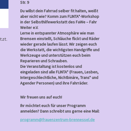
Str. 9
Du willst dein Fahrrad selber fit halten, weißt
aber nicht wie? Komm zum FLINTA*-Workshop
in der Selbsthilfewerkstatt des FaWe – Fahr
Weiter e.V.
Lerne in entspannter Atmosphäre wie man
tzt.
Bremsen einstellt, Schläuche flickt und Räder
wieder gerade laufen lässt. Wir zeigen euch
die Werkstatt, die wichtigsten Handgriffe und
Werkzeuge und unterstützen euch beim
Reparieren und Schrauben.
Die Veranstaltung ist kostenlos und
eingeladen sind alle FLINTA* (Frauen, Lesben,
Intergeschlechtliche, Nichtbinäre, Trans* und
Agender Personen) und ihre Fahrräder.
Wir freuen uns auf euch!
Ihr möchtet euch für unser Programm
anmelden? Dann schreibt uns gerne eine Mail:
programm@frauenzentrum-brennessel.de