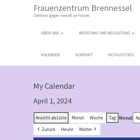
M
S
Frauenzentrum Brennessel
K
A
I
Zentrum gegen Gewalt an Frauen
I
P
T
N
O
ÜBER UNS
BERATUNG UND BEGLEITUNG
M
C
O
E
N
N
KALENDER
KONTAKT
NOTAUSSTIEG
T
E
U
N
T
My Calendar
April 1, 2024
Monat
Ansicht als
Liste
Monat
Woche
Tag
Zurück
Heute
Weiter