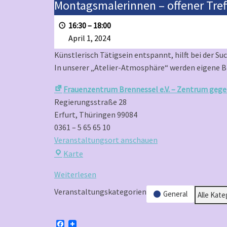
Montagsmalerinnen
Montagsmalerinnen – offener Treff
–
16:30
–
18:00
offener
April 1, 2024
Treff
für
Künstlerisch Tätigsein entspannt, hilft bei der S
Kreative
In unserer „Atelier-Atmosphäre“ werden eigene Bi
Frauenzentrum Brennessel e.V. – Zentrum gege
Regierungsstraße 28
Erfurt
,
Thüringen
99084
0361 – 5 65 65 10
Veranstaltungsort anschauen
Frauenzentrum
Karte
Brennessel
Weiterlesen
e.V.
–
Veranstaltungskategorien
General
Alle Kate
Zentrum
gegen
F