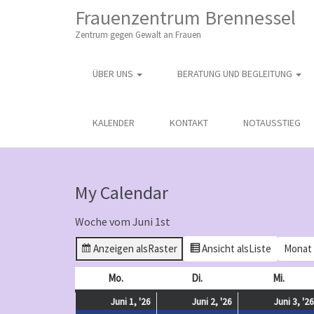
M
S
Frauenzentrum Brennessel
K
A
I
Zentrum gegen Gewalt an Frauen
I
P
T
N
O
ÜBER UNS
BERATUNG UND BEGLEITUNG
M
C
O
E
N
N
KALENDER
KONTAKT
NOTAUSSTIEG
T
E
U
N
T
My Calendar
Woche vom Juni 1st
Anzeigen als
Raster
Ansicht als
Liste
Monat
Mo.
Montag
Di.
Dienstag
Mi.
Mittw
Juni
(
Juni
(
Juni 1, '26
Juni 2, '26
Juni 3, '26