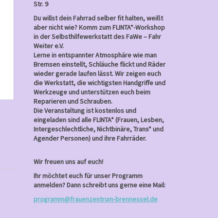
7,
Str. 9
2026
Du willst dein Fahrrad selber fit halten, weißt
aber nicht wie? Komm zum FLINTA*-Workshop
in der Selbsthilfewerkstatt des FaWe – Fahr
Weiter e.V.
Lerne in entspannter Atmosphäre wie man
Bremsen einstellt, Schläuche flickt und Räder
wieder gerade laufen lässt. Wir zeigen euch
die Werkstatt, die wichtigsten Handgriffe und
Werkzeuge und unterstützen euch beim
Reparieren und Schrauben.
Die Veranstaltung ist kostenlos und
eingeladen sind alle FLINTA* (Frauen, Lesben,
Intergeschlechtliche, Nichtbinäre, Trans* und
Agender Personen) und ihre Fahrräder.
Wir freuen uns auf euch!
Ihr möchtet euch für unser Programm
anmelden? Dann schreibt uns gerne eine Mail:
programm@frauenzentrum-brennessel.de