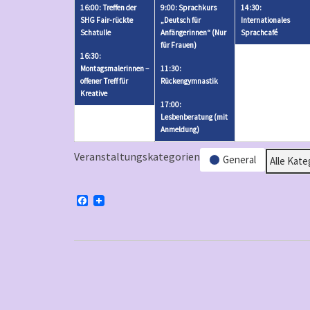
1,
2
2,
3
16:00: Treffen der
9:00: Sprachkurs
14:30:
2026
V
2026
V
SHG Fair-rückte
„Deutsch für
Internationales
Schatulle
Anfängerinnen“ (Nur
Sprachcafé
e
e
für Frauen)
r
r
16:30:
Montagsmalerinnen –
11:30:
a
a
offener Treff für
Rückengymnastik
n
n
Kreative
17:00:
s
s
Lesbenberatung (mit
t
t
Anmeldung)
a
a
Veranstaltungskategorien
l
General
l
Alle Kate
t
t
u
u
F
n
n
a
c
g
g
e
b
e
e
o
n
n
o
k
)
)