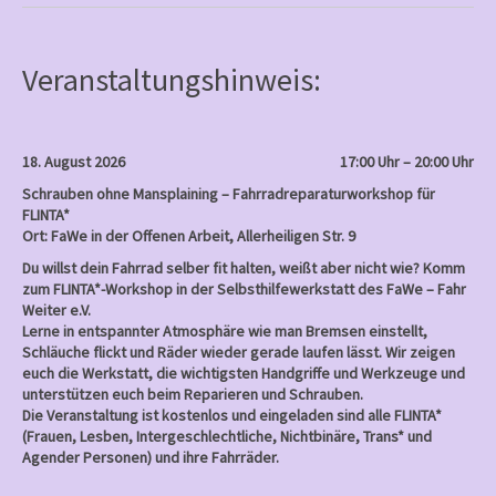
b
o
o
k
Veranstaltungshinweis:
18. August 2026
17:00 Uhr – 20:00 Uhr
Schrauben ohne Mansplaining – Fahrradreparaturworkshop für
FLINTA*
Ort: FaWe in der Offenen Arbeit, Allerheiligen Str. 9
Du willst dein Fahrrad selber fit halten, weißt aber nicht wie? Komm
zum FLINTA*-Workshop in der Selbsthilfewerkstatt des FaWe – Fahr
Weiter e.V.
Lerne in entspannter Atmosphäre wie man Bremsen einstellt,
Schläuche flickt und Räder wieder gerade laufen lässt. Wir zeigen
euch die Werkstatt, die wichtigsten Handgriffe und Werkzeuge und
unterstützen euch beim Reparieren und Schrauben.
Die Veranstaltung ist kostenlos und eingeladen sind alle FLINTA*
(Frauen, Lesben, Intergeschlechtliche, Nichtbinäre, Trans* und
Agender Personen) und ihre Fahrräder.