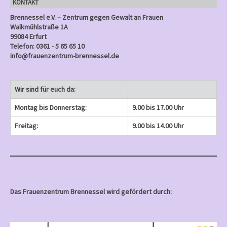
KONTAKT
)
Brennessel e.V. – Zentrum gegen Gewalt an Frauen
Walkmühlstraße 1A
99084 Erfurt
Telefon: 0361 - 5 65 65 10
info@frauenzentrum-brennessel.de
Wir sind für euch da:
Montag bis Donnerstag:
9.00 bis 17.00 Uhr
Freitag:
9.00 bis 14.00 Uhr
Das Frauenzentrum Brennessel wird gefördert durch: