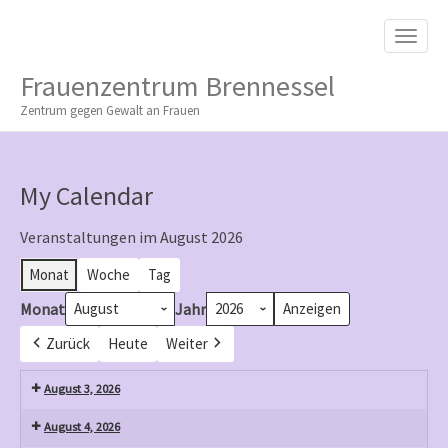
M
S
K
A
I
I
P
Frauenzentrum Brennessel
T
N
O
Zentrum gegen Gewalt an Frauen
M
C
O
E
N
N
T
My Calendar
E
U
N
T
Veranstaltungen im August 2026
Monat
Woche
Tag
Monat
Jahr
Zurück
Heute
Weiter
August 3, 2026
August 4, 2026