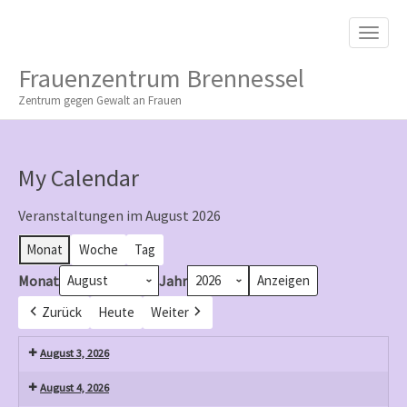
M
S
K
A
I
I
P
Frauenzentrum Brennessel
T
N
O
Zentrum gegen Gewalt an Frauen
M
C
O
E
N
N
T
My Calendar
E
U
N
T
Veranstaltungen im August 2026
Monat
Woche
Tag
Monat
Jahr
Zurück
Heute
Weiter
August 3, 2026
August 4, 2026