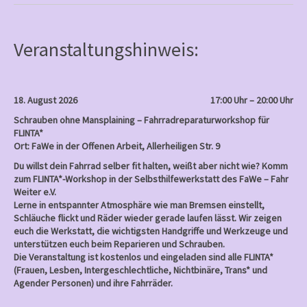
b
o
o
k
Veranstaltungshinweis:
18. August 2026
17:00 Uhr – 20:00 Uhr
Schrauben ohne Mansplaining – Fahrradreparaturworkshop für
FLINTA*
Ort: FaWe in der Offenen Arbeit, Allerheiligen Str. 9
Du willst dein Fahrrad selber fit halten, weißt aber nicht wie? Komm
zum FLINTA*-Workshop in der Selbsthilfewerkstatt des FaWe – Fahr
Weiter e.V.
Lerne in entspannter Atmosphäre wie man Bremsen einstellt,
Schläuche flickt und Räder wieder gerade laufen lässt. Wir zeigen
euch die Werkstatt, die wichtigsten Handgriffe und Werkzeuge und
unterstützen euch beim Reparieren und Schrauben.
Die Veranstaltung ist kostenlos und eingeladen sind alle FLINTA*
(Frauen, Lesben, Intergeschlechtliche, Nichtbinäre, Trans* und
Agender Personen) und ihre Fahrräder.