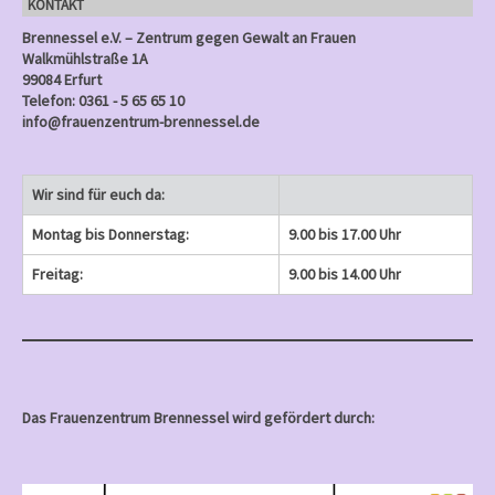
KONTAKT
)
Brennessel e.V. – Zentrum gegen Gewalt an Frauen
Walkmühlstraße 1A
99084 Erfurt
Telefon: 0361 - 5 65 65 10
info@frauenzentrum-brennessel.de
Wir sind für euch da:
Montag bis Donnerstag:
9.00 bis 17.00 Uhr
Freitag:
9.00 bis 14.00 Uhr
Das Frauenzentrum Brennessel wird gefördert durch: