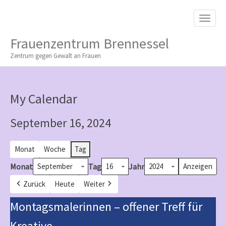
M
S
K
A
I
I
P
Frauenzentrum Brennessel
T
N
O
Zentrum gegen Gewalt an Frauen
M
C
O
E
N
N
T
My Calendar
E
U
N
T
September 16, 2024
Monat
Woche
Tag
Monat
Tag
Jahr
Zurück
Heute
Weiter
Montagsmalerinnen
Montagsmalerinnen – offener Treff für
–
Kreative