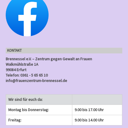
l
u
u
u
u
u
g
g
g
g
g
n
n
n
t
n
n
n
n
n
e
e
)
e
)
)
)
)
u
g
g
g
g
g
n
n
n
n
e
e
)
e
)
)
)
)
g
n
n
n
e
)
)
)
n
KONTAKT
)
Brennessel e.V. – Zentrum gegen Gewalt an Frauen
Walkmühlstraße 1A
99084 Erfurt
Telefon: 0361 - 5 65 65 10
info@frauenzentrum-brennessel.de
Wir sind für euch da:
Montag bis Donnerstag:
9.00 bis 17.00 Uhr
Freitag:
9.00 bis 14.00 Uhr