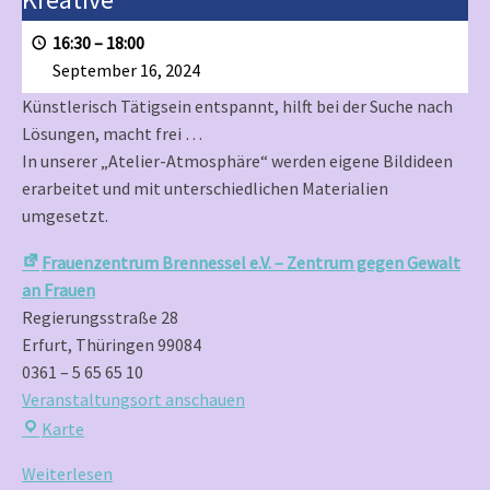
offener
Treff
16:30
–
18:00
für
September 16, 2024
Kreative
Künstlerisch Tätigsein entspannt, hilft bei der Suche nach
Lösungen, macht frei …
In unserer „Atelier-Atmosphäre“ werden eigene Bildideen
erarbeitet und mit unterschiedlichen Materialien
umgesetzt.
Frauenzentrum Brennessel e.V. – Zentrum gegen Gewalt
an Frauen
Regierungsstraße 28
Erfurt
,
Thüringen
99084
0361 – 5 65 65 10
Veranstaltungsort anschauen
Frauenzentrum
Karte
Brennessel
Weiterlesen
e.V.