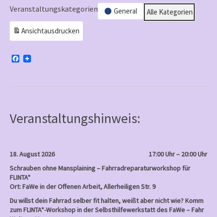
–
Veranstaltungskategorien
General
Alle Kategorien
Zentrum
Ansicht
ausdrucken
gegen
Gewalt
an
F
a
Frauen
c
e
b
o
o
k
Veranstaltungshinweis:
18. August 2026
17:00 Uhr – 20:00 Uhr
Schrauben ohne Mansplaining – Fahrradreparaturworkshop für
FLINTA*
Ort: FaWe in der Offenen Arbeit, Allerheiligen Str. 9
Du willst dein Fahrrad selber fit halten, weißt aber nicht wie? Komm
zum FLINTA*-Workshop in der Selbsthilfewerkstatt des FaWe – Fahr