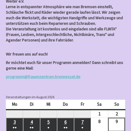
Weiter e.V.
Lerne in entspannter Atmosphäre wie man Bremsen einstellt,
Schläuche flickt und Räder wieder gerade laufen lässt. Wir zeigen
euch die Werkstatt, die wichtigsten Handgriffe und Werkzeuge und
unterstützen euch beim Reparieren und Schrauben.
Die Veranstaltung ist kostenlos und eingeladen sind alle FLINTA*
(Frauen, Lesben, Intergeschlechtliche, Nichtbinäre, Trans* und
Agender Personen) und ihre Fahrräder.
Wir freuen uns auf euch!
Ihr möchtet euch für unser Programm anmelden? Dann schreibt uns
gerne eine Mail:
programm@frauenzentrum-brennessel.de
Veranstaltungen im August 2026
Mo
Montag
Di
Dienstag
Mi
Mittwoch
Do
Donnerstag
Fr
Freitag
Sa
Samstag
So
Sonnt
1
August
2
Augus
1,
2,
8
August
9
Augus
3
August
4
August
5
August
6
August
7
August
●●
●●
●
●●
●
2026
2026
8,
9,
3,
4,
5,
6,
7,