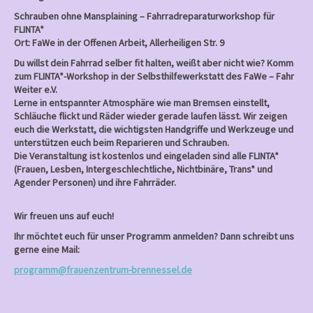
Schrauben ohne Mansplaining – Fahrradreparaturworkshop für
FLINTA*
Ort: FaWe in der Offenen Arbeit, Allerheiligen Str. 9
Du willst dein Fahrrad selber fit halten, weißt aber nicht wie? Komm
zum FLINTA*-Workshop in der Selbsthilfewerkstatt des FaWe – Fahr
Weiter e.V.
Lerne in entspannter Atmosphäre wie man Bremsen einstellt,
Schläuche flickt und Räder wieder gerade laufen lässt. Wir zeigen
euch die Werkstatt, die wichtigsten Handgriffe und Werkzeuge und
unterstützen euch beim Reparieren und Schrauben.
Die Veranstaltung ist kostenlos und eingeladen sind alle FLINTA*
(Frauen, Lesben, Intergeschlechtliche, Nichtbinäre, Trans* und
Agender Personen) und ihre Fahrräder.
Wir freuen uns auf euch!
Ihr möchtet euch für unser Programm anmelden? Dann schreibt uns
gerne eine Mail:
programm@frauenzentrum-brennessel.de