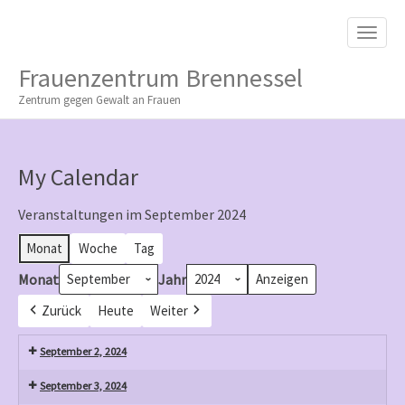
M
S
K
A
I
I
P
Frauenzentrum Brennessel
T
N
O
Zentrum gegen Gewalt an Frauen
M
C
O
E
N
N
T
My Calendar
E
U
N
T
Veranstaltungen im September 2024
Monat
Woche
Tag
Monat
Jahr
Zurück
Heute
Weiter
September 2, 2024
September 3, 2024