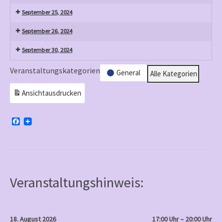
September 25, 2024
September 26, 2024
September 30, 2024
Veranstaltungskategorien
General
Alle Kategorien
Ansicht
ausdrucken
F
a
c
e
b
o
o
k
Veranstaltungshinweis:
18. August 2026
17:00 Uhr – 20:00 Uhr