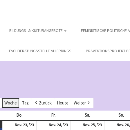
BILDUNGS- & KULTURANGEBOTE
FEMINISTISCHE POLITISCHE 
FACHBERATUNGSSTELLE ALLERDINGS
PRÄVENTIONSPROJEKT PR
Woche
Tag
Zurück
Heute
Weiter
och
Do.
Donnerstag
Fr.
Freitag
Sa.
Samstag
So.
So
November
(
November
November
November
Nov. 23, '23
Nov. 24, '23
Nov. 25, '23
Nov. 26,