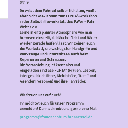
26,
Str. 9
2023
Du willst dein Fahrrad selber fit halten, weißt
aber nicht wie? Komm zum FLINTA*-Workshop
in der Selbsthilfewerkstatt des FaWe – Fahr
Weiter e.V.
Lerne in entspannter Atmosphäre wie man
Bremsen einstellt, Schläuche flickt und Räder
wieder gerade laufen lässt. Wir zeigen euch
die Werkstatt, die wichtigsten Handgriffe und
Werkzeuge und unterstützen euch beim
Reparieren und Schrauben.
Die Veranstaltung ist kostenlos und
eingeladen sind alle FLINTA* (Frauen, Lesben,
Intergeschlechtliche, Nichtbinäre, Trans* und
Agender Personen) und ihre Fahrräder.
Wir freuen uns auf euch!
Ihr möchtet euch für unser Programm
anmelden? Dann schreibt uns gerne eine Mail:
programm@frauenzentrum-brennessel.de