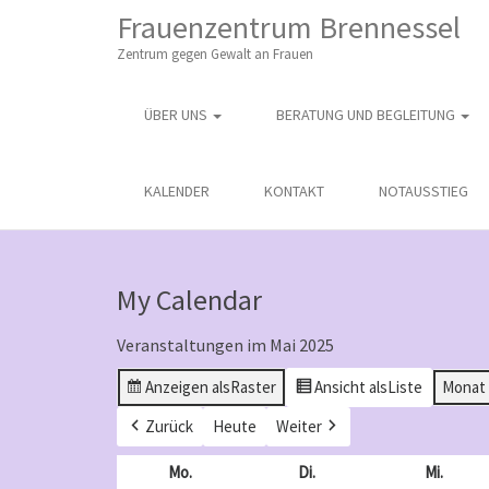
M
S
Frauenzentrum Brennessel
K
A
I
Zentrum gegen Gewalt an Frauen
I
P
T
N
O
ÜBER UNS
BERATUNG UND BEGLEITUNG
M
C
O
E
N
N
KALENDER
KONTAKT
NOTAUSSTIEG
T
E
U
N
T
My Calendar
Veranstaltungen im Mai 2025
Anzeigen als
Raster
Ansicht als
Liste
Monat
Zurück
Heute
Weiter
Mo.
Montag
Di.
Dienstag
Mi.
Mittw