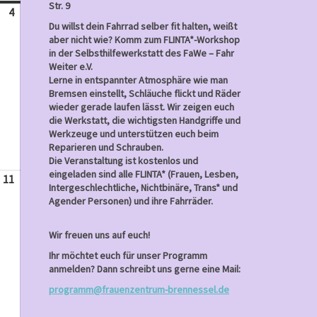
Str. 9
4
Mai
Du willst dein Fahrrad selber fit halten, weißt
4,
aber nicht wie? Komm zum FLINTA*-Workshop
2025
in der Selbsthilfewerkstatt des FaWe – Fahr
Weiter e.V.
Lerne in entspannter Atmosphäre wie man
Bremsen einstellt, Schläuche flickt und Räder
wieder gerade laufen lässt. Wir zeigen euch
die Werkstatt, die wichtigsten Handgriffe und
Werkzeuge und unterstützen euch beim
Reparieren und Schrauben.
Die Veranstaltung ist kostenlos und
eingeladen sind alle FLINTA* (Frauen, Lesben,
11
Mai
Intergeschlechtliche, Nichtbinäre, Trans* und
11,
Agender Personen) und ihre Fahrräder.
2025
Wir freuen uns auf euch!
Ihr möchtet euch für unser Programm
anmelden? Dann schreibt uns gerne eine Mail:
programm@frauenzentrum-brennessel.de