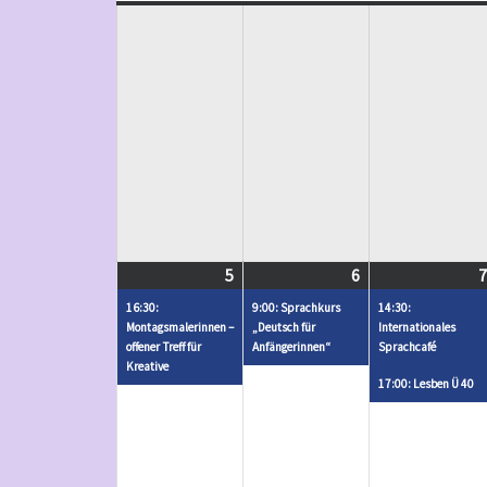
5
Mai
(
6
Mai
(
7
5,
1
6,
1
16:30:
9:00: Sprachkurs
14:30:
2025
V
2025
V
Montagsmalerinnen –
„Deutsch für
Internationales
offener Treff für
Anfängerinnen“
Sprachcafé
e
e
Kreative
r
r
17:00: Lesben Ü 40
a
a
n
n
s
s