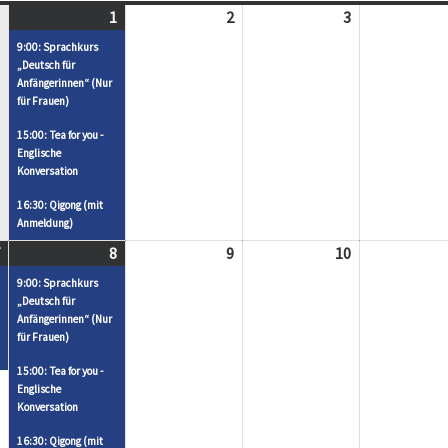
1
Mai
(
2
Mai
3
Mai
1,
3
2,
3,
9:00: Sprachkurs
2025
V
2025
2025
„Deutsch für
Anfängerinnen“ (Nur
e
für Frauen)
r
15:00: Tea for you -
a
Englische
n
Konversation
s
16:30: Qigong (mit
t
Anmeldung)
a
Mai
(
8
Mai
(
9
Mai
10
Mai
l
7,
2
8,
3
9,
10,
9:00: Sprachkurs
t
2025
V
2025
V
2025
2025
„Deutsch für
u
Anfängerinnen“ (Nur
e
e
für Frauen)
n
r
r
g
15:00: Tea for you -
a
a
Englische
e
n
n
Konversation
n
s
s
)
16:30: Qigong (mit