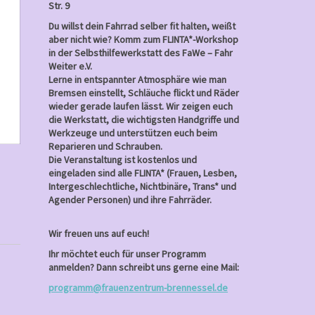
31,
Str. 9
2026
Du willst dein Fahrrad selber fit halten, weißt
aber nicht wie? Komm zum FLINTA*-Workshop
in der Selbsthilfewerkstatt des FaWe – Fahr
Weiter e.V.
Lerne in entspannter Atmosphäre wie man
Bremsen einstellt, Schläuche flickt und Räder
wieder gerade laufen lässt. Wir zeigen euch
die Werkstatt, die wichtigsten Handgriffe und
Werkzeuge und unterstützen euch beim
Reparieren und Schrauben.
Die Veranstaltung ist kostenlos und
eingeladen sind alle FLINTA* (Frauen, Lesben,
Intergeschlechtliche, Nichtbinäre, Trans* und
Agender Personen) und ihre Fahrräder.
Wir freuen uns auf euch!
Ihr möchtet euch für unser Programm
anmelden? Dann schreibt uns gerne eine Mail:
programm@frauenzentrum-brennessel.de