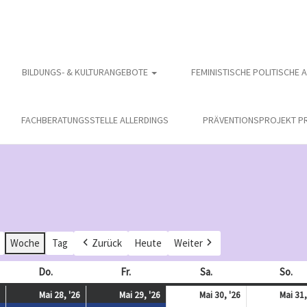
BILDUNGS- & KULTURANGEBOTE
FEMINISTISCHE POLITISCHE 
FACHBERATUNGSSTELLE ALLERDINGS
PRÄVENTIONSPROJEKT PR
Woche
Tag
Zurück
Heute
Weiter
och
Do.
Donnerstag
Fr.
Freitag
Sa.
Samstag
So.
So
Mai
(
Mai
(
Mai
(
Mai
Mai 28, '26
Mai 29, '26
Mai 30, '26
Mai 31,