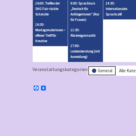
25,
2
26,
3
16:00: Treffen der
9:00: Sprachkurs
14:30:
2026
V
2026
V
SHG Fair-rückte
„Deutsch für
Internationales
Schatulle
Anfängerinnen“ (Nur
Sprachcafé
e
e
für Frauen)
r
r
16:30:
Montagsmalerinnen –
11:30:
a
a
offener Treff für
Rückengymnastik
n
n
Kreative
17:00:
s
s
Lesbenberatung (mit
t
t
Anmeldung)
a
a
Veranstaltungskategorien
l
l
General
Alle Kat
t
t
u
u
F
n
n
a
c
g
g
e
b
e
e
o
n
n
o
k
)
)