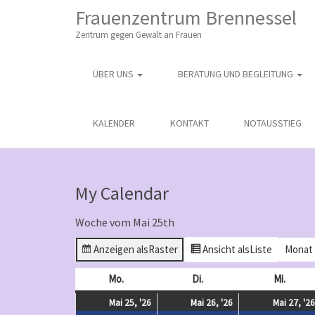
M
S
Frauenzentrum Brennessel
K
A
I
Zentrum gegen Gewalt an Frauen
I
P
T
N
O
ÜBER UNS
BERATUNG UND BEGLEITUNG
M
C
O
E
N
N
KALENDER
KONTAKT
NOTAUSSTIEG
T
E
U
N
T
My Calendar
Woche vom Mai 25th
Anzeigen als
Raster
Ansicht als
Liste
Monat
Mo.
Montag
Di.
Dienstag
Mi.
Mittw
Mai
(
Mai
(
Mai 25, '26
Mai 26, '26
Mai 27, '26