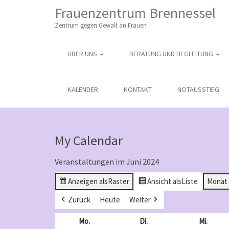
M
S
Frauenzentrum Brennessel
K
A
I
Zentrum gegen Gewalt an Frauen
I
P
T
N
O
ÜBER UNS
BERATUNG UND BEGLEITUNG
M
C
O
E
N
N
KALENDER
KONTAKT
NOTAUSSTIEG
T
E
U
N
T
My Calendar
Veranstaltungen im Juni 2024
Anzeigen als
Raster
Ansicht als
Liste
Monat
Zurück
Heute
Weiter
Mo.
Montag
Di.
Dienstag
Mi.
Mittw