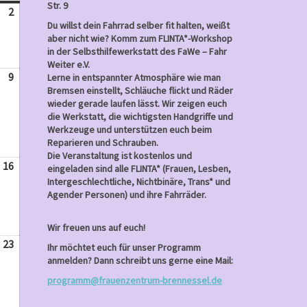
Str. 9
2
Juni
Du willst dein Fahrrad selber fit halten, weißt
2,
aber nicht wie? Komm zum FLINTA*-Workshop
2024
in der Selbsthilfewerkstatt des FaWe – Fahr
Weiter e.V.
9
Juni
Lerne in entspannter Atmosphäre wie man
Bremsen einstellt, Schläuche flickt und Räder
9,
wieder gerade laufen lässt. Wir zeigen euch
2024
die Werkstatt, die wichtigsten Handgriffe und
Werkzeuge und unterstützen euch beim
Reparieren und Schrauben.
Die Veranstaltung ist kostenlos und
16
Juni
eingeladen sind alle FLINTA* (Frauen, Lesben,
Intergeschlechtliche, Nichtbinäre, Trans* und
16,
Agender Personen) und ihre Fahrräder.
2024
Wir freuen uns auf euch!
23
Juni
Ihr möchtet euch für unser Programm
23,
anmelden? Dann schreibt uns gerne eine Mail:
2024
programm@frauenzentrum-brennessel.de