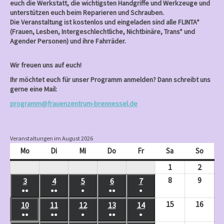
euch die Werkstatt, die wichtigsten Handgriffe und Werkzeuge und
unterstützen euch beim Reparieren und Schrauben.
Die Veranstaltung ist kostenlos und eingeladen sind alle FLINTA*
(Frauen, Lesben, Intergeschlechtliche, Nichtbinäre, Trans* und
Agender Personen) und ihre Fahrräder.
Wir freuen uns auf euch!
Ihr möchtet euch für unser Programm anmelden? Dann schreibt uns
gerne eine Mail:
programm@frauenzentrum-brennessel.de
Veranstaltungen im August 2026
Mo
Montag
Di
Dienstag
Mi
Mittwoch
Do
Donnerstag
Fr
Freitag
Sa
Samstag
So
Sonnt
1
August
2
Augus
1,
2,
8
August
9
Augus
3
August
4
August
5
August
6
August
7
August
●●
●●
●
●●
●
2026
2026
8,
9,
3,
4,
5,
6,
7,
(
(
(
(
(
15
August
16
Augus
10
August
11
August
12
August
13
August
14
August
2026
2026
2026
2026
2026
2026
2026
2
3
1
2
1
●●
●●
●
●●
●
15,
16,
10,
11,
12,
13,
14,