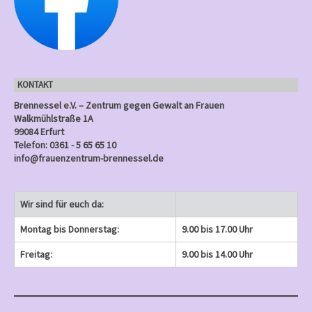
u
g
g
g
g
g
n
n
n
n
e
e
)
e
)
)
)
)
g
n
n
n
e
)
)
)
n
KONTAKT
)
Brennessel e.V. – Zentrum gegen Gewalt an Frauen
Walkmühlstraße 1A
99084 Erfurt
Telefon: 0361 - 5 65 65 10
info@frauenzentrum-brennessel.de
Wir sind für euch da:
Montag bis Donnerstag:
9.00 bis 17.00 Uhr
Freitag:
9.00 bis 14.00 Uhr