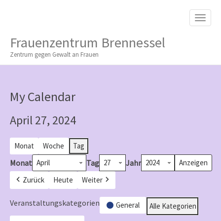
M
S
K
A
I
I
P
Frauenzentrum Brennessel
T
N
O
Zentrum gegen Gewalt an Frauen
M
C
O
E
N
N
T
My Calendar
E
U
N
T
April 27, 2024
Monat
Woche
Tag
Monat
Tag
Jahr
Zurück
Heute
Weiter
Veranstaltungskategorien
General
Alle Kategorien