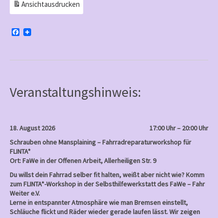
Ansicht
ausdrucken
F
a
c
e
b
o
o
k
Veranstaltungshinweis:
18. August 2026
17:00 Uhr – 20:00 Uhr
Schrauben ohne Mansplaining – Fahrradreparaturworkshop für
FLINTA*
Ort: FaWe in der Offenen Arbeit, Allerheiligen Str. 9
Du willst dein Fahrrad selber fit halten, weißt aber nicht wie? Komm
zum FLINTA*-Workshop in der Selbsthilfewerkstatt des FaWe – Fahr
Weiter e.V.
Lerne in entspannter Atmosphäre wie man Bremsen einstellt,
Schläuche flickt und Räder wieder gerade laufen lässt. Wir zeigen