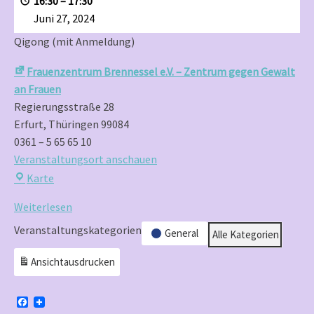
16:30
–
17:30
Anmeldung)
Juni 27, 2024
Qigong (mit Anmeldung)
Frauenzentrum Brennessel e.V. – Zentrum gegen Gewalt
an Frauen
Regierungsstraße 28
Erfurt
,
Thüringen
99084
0361 – 5 65 65 10
Veranstaltungsort anschauen
Frauenzentrum
Karte
Brennessel
Weiterlesen
e.V.
–
Veranstaltungskategorien
General
Alle Kategorien
Zentrum
Ansicht
ausdrucken
gegen
Gewalt
an
F
a