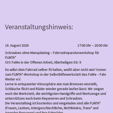
Frauen
c
e
b
o
o
k
Veranstaltungshinweis:
18. August 2026
17:00 Uhr – 20:00 Uhr
Schrauben ohne Mansplaining – Fahrradreparaturworkshop für
FLINTA*
Ort: FaWe in der Offenen Arbeit, Allerheiligen Str. 9
Du willst dein Fahrrad selber fit halten, weißt aber nicht wie? Komm
zum FLINTA*-Workshop in der Selbsthilfewerkstatt des FaWe – Fahr
Weiter e.V.
Lerne in entspannter Atmosphäre wie man Bremsen einstellt,
Schläuche flickt und Räder wieder gerade laufen lässt. Wir zeigen
euch die Werkstatt, die wichtigsten Handgriffe und Werkzeuge und
unterstützen euch beim Reparieren und Schrauben.
Die Veranstaltung ist kostenlos und eingeladen sind alle FLINTA*
(Frauen, Lesben, Intergeschlechtliche, Nichtbinäre, Trans* und
Agender Personen) und ihre Fahrräder.