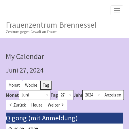
M
S
K
A
I
I
P
Frauenzentrum Brennessel
T
N
O
Zentrum gegen Gewalt an Frauen
M
C
O
E
N
N
T
My Calendar
E
U
N
T
Juni 27, 2024
Monat
Woche
Tag
Monat
Tag
Jahr
Zurück
Heute
Weiter
Qigong
Qigong (mit Anmeldung)
(mit