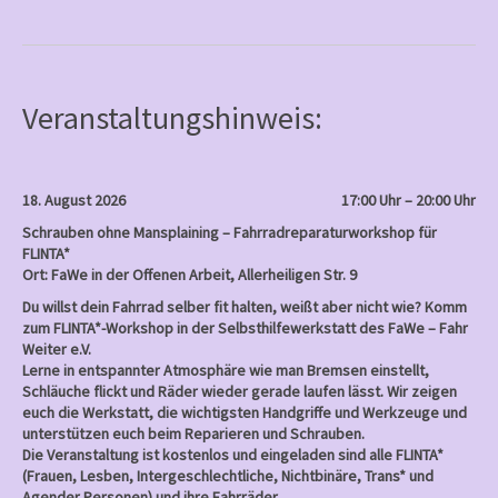
Frauen
c
e
b
o
o
k
Veranstaltungshinweis:
18. August 2026
17:00 Uhr – 20:00 Uhr
Schrauben ohne Mansplaining – Fahrradreparaturworkshop für
FLINTA*
Ort: FaWe in der Offenen Arbeit, Allerheiligen Str. 9
Du willst dein Fahrrad selber fit halten, weißt aber nicht wie? Komm
zum FLINTA*-Workshop in der Selbsthilfewerkstatt des FaWe – Fahr
Weiter e.V.
Lerne in entspannter Atmosphäre wie man Bremsen einstellt,
Schläuche flickt und Räder wieder gerade laufen lässt. Wir zeigen
euch die Werkstatt, die wichtigsten Handgriffe und Werkzeuge und
unterstützen euch beim Reparieren und Schrauben.
Die Veranstaltung ist kostenlos und eingeladen sind alle FLINTA*
(Frauen, Lesben, Intergeschlechtliche, Nichtbinäre, Trans* und
Agender Personen) und ihre Fahrräder.