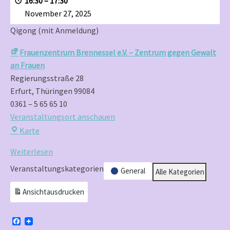
16:30
–
17:30
Anmeldung)
November 27, 2025
Qigong (mit Anmeldung)
Frauenzentrum Brennessel e.V. – Zentrum gegen Gewalt
an Frauen
Regierungsstraße 28
Erfurt
,
Thüringen
99084
0361 – 5 65 65 10
Veranstaltungsort anschauen
Frauenzentrum
Karte
Brennessel
Weiterlesen
e.V.
–
Veranstaltungskategorien
General
Alle Kategorien
Zentrum
Ansicht
ausdrucken
gegen
Gewalt
an
F
a