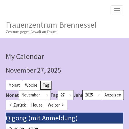
M
S
K
A
I
I
P
Frauenzentrum Brennessel
T
N
O
Zentrum gegen Gewalt an Frauen
M
C
O
E
N
N
T
My Calendar
E
U
N
T
November 27, 2025
Monat
Woche
Tag
Monat
Tag
Jahr
Zurück
Heute
Weiter
Qigong
Qigong (mit Anmeldung)
(mit