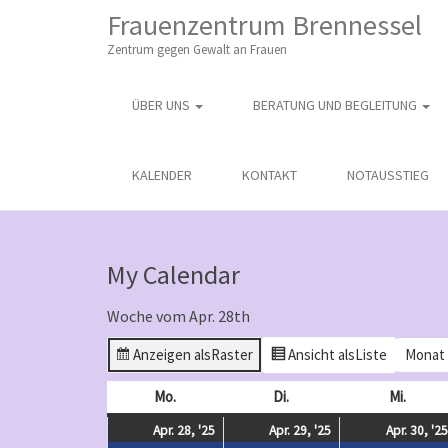
M
S
Frauenzentrum Brennessel
K
A
I
Zentrum gegen Gewalt an Frauen
I
P
T
N
O
ÜBER UNS
BERATUNG UND BEGLEITUNG
M
C
O
E
N
N
KALENDER
KONTAKT
NOTAUSSTIEG
T
E
U
N
T
My Calendar
Woche vom Apr. 28th
Anzeigen als
Raster
Ansicht als
Liste
Monat
Mo.
Montag
Di.
Dienstag
Mi.
Mittw
April
(
April
(
Apr. 28, '25
Apr. 29, '25
Apr. 30, '25