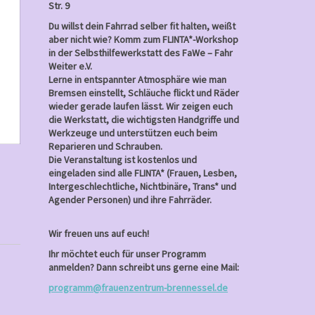
4,
Str. 9
2025
Du willst dein Fahrrad selber fit halten, weißt
aber nicht wie? Komm zum FLINTA*-Workshop
in der Selbsthilfewerkstatt des FaWe – Fahr
Weiter e.V.
Lerne in entspannter Atmosphäre wie man
Bremsen einstellt, Schläuche flickt und Räder
wieder gerade laufen lässt. Wir zeigen euch
die Werkstatt, die wichtigsten Handgriffe und
Werkzeuge und unterstützen euch beim
Reparieren und Schrauben.
Die Veranstaltung ist kostenlos und
eingeladen sind alle FLINTA* (Frauen, Lesben,
Intergeschlechtliche, Nichtbinäre, Trans* und
Agender Personen) und ihre Fahrräder.
Wir freuen uns auf euch!
Ihr möchtet euch für unser Programm
anmelden? Dann schreibt uns gerne eine Mail:
programm@frauenzentrum-brennessel.de