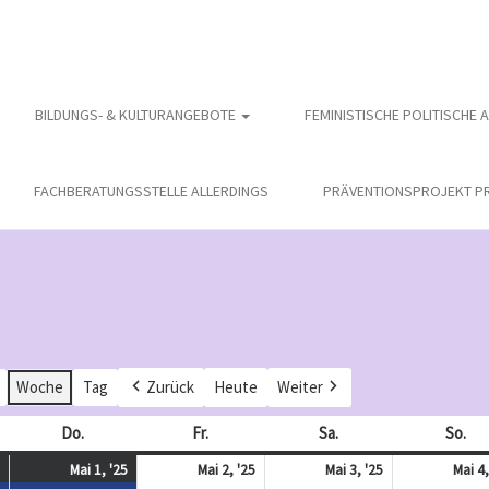
BILDUNGS- & KULTURANGEBOTE
FEMINISTISCHE POLITISCHE 
FACHBERATUNGSSTELLE ALLERDINGS
PRÄVENTIONSPROJEKT PR
Woche
Tag
Zurück
Heute
Weiter
och
Do.
Donnerstag
Fr.
Freitag
Sa.
Samstag
So.
So
April
(
Mai
(
Mai
Mai
Mai 1, '25
Mai 2, '25
Mai 3, '25
Mai 4,