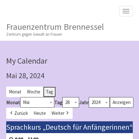
M
S
K
A
I
I
P
Frauenzentrum Brennessel
T
N
O
Zentrum gegen Gewalt an Frauen
M
C
O
E
N
N
T
My Calendar
E
U
N
T
Mai 28, 2024
Monat
Woche
Tag
Monat
Tag
Jahr
Zurück
Heute
Weiter
Sprachkurs
Sprachkurs „Deutsch für Anfängerinnen“
„Deutsch