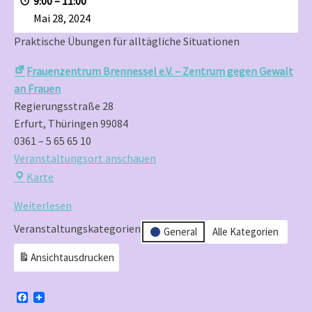
9:00
–
11:00
für
Mai 28, 2024
Anfängerinnen“
Praktische Übungen für alltägliche Situationen
Frauenzentrum Brennessel e.V. – Zentrum gegen Gewalt
an Frauen
Regierungsstraße 28
Erfurt
,
Thüringen
99084
0361 – 5 65 65 10
Veranstaltungsort anschauen
Frauenzentrum
Karte
Brennessel
Weiterlesen
e.V.
–
Veranstaltungskategorien
General
Alle Kategorien
Zentrum
Ansicht
ausdrucken
gegen
Gewalt
an
F
a