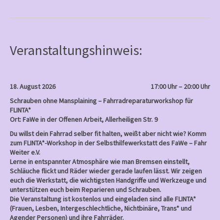
Frauen
c
e
b
o
o
k
Veranstaltungshinweis:
18. August 2026
17:00 Uhr – 20:00 Uhr
Schrauben ohne Mansplaining – Fahrradreparaturworkshop für
FLINTA*
Ort: FaWe in der Offenen Arbeit, Allerheiligen Str. 9
Du willst dein Fahrrad selber fit halten, weißt aber nicht wie? Komm
zum FLINTA*-Workshop in der Selbsthilfewerkstatt des FaWe – Fahr
Weiter e.V.
Lerne in entspannter Atmosphäre wie man Bremsen einstellt,
Schläuche flickt und Räder wieder gerade laufen lässt. Wir zeigen
euch die Werkstatt, die wichtigsten Handgriffe und Werkzeuge und
unterstützen euch beim Reparieren und Schrauben.
Die Veranstaltung ist kostenlos und eingeladen sind alle FLINTA*
(Frauen, Lesben, Intergeschlechtliche, Nichtbinäre, Trans* und
Agender Personen) und ihre Fahrräder.