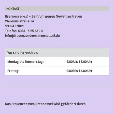
n
KONTAKT
)
Brennessel e.V. – Zentrum gegen Gewalt an Frauen
Walkmühlstraße 1A
99084 Erfurt
Telefon: 0361 - 5 65 65 10
info@frauenzentrum-brennessel.de
Wir sind für euch da:
Montag bis Donnerstag:
9.00 bis 17.00 Uhr
Freitag:
9.00 bis 14.00 Uhr
Das Frauenzentrum Brennessel wird gefördert durch: