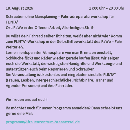
18. August 2026
17:00 Uhr – 20:00 Uhr
Schrauben ohne Mansplaining – Fahrradreparaturworkshop für
FLINTA*
Ort: FaWe in der Offenen Arbeit, Allerheiligen Str. 9
Du willst dein Fahrrad selber fit halten, weißt aber nicht wie? Komm
zum FLINTA*-Workshop in der Selbsthilfewerkstatt des FaWe – Fahr
Weiter e.V.
Lerne in entspannter Atmosphäre wie man Bremsen einstellt,
Schläuche flickt und Räder wieder gerade laufen lässt. Wir zeigen
euch die Werkstatt, die wichtigsten Handgriffe und Werkzeuge und
unterstützen euch beim Reparieren und Schrauben.
Die Veranstaltung ist kostenlos und eingeladen sind alle FLINTA*
(Frauen, Lesben, Intergeschlechtliche, Nichtbinäre, Trans* und
Agender Personen) und ihre Fahrräder.
Wir freuen uns auf euch!
Ihr möchtet euch für unser Programm anmelden? Dann schreibt uns
gerne eine Mail:
programm@frauenzentrum-brennessel.de