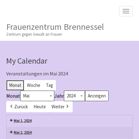
M
S
K
A
I
I
P
Frauenzentrum Brennessel
T
N
O
Zentrum gegen Gewalt an Frauen
M
C
O
E
N
N
T
My Calendar
E
U
N
T
Veranstaltungen im Mai 2024
Monat
Woche
Tag
Monat
Jahr
Zurück
Heute
Weiter
Mai 1, 2024
Mai 2, 2024