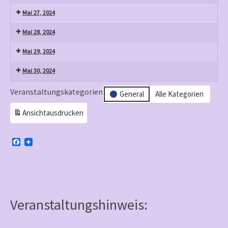
Mai 27, 2024
Mai 28, 2024
Mai 29, 2024
Mai 30, 2024
Veranstaltungskategorien
General
Alle Kategorien
Ansicht
ausdrucken
F
a
c
e
b
o
o
k
Veranstaltungshinweis: