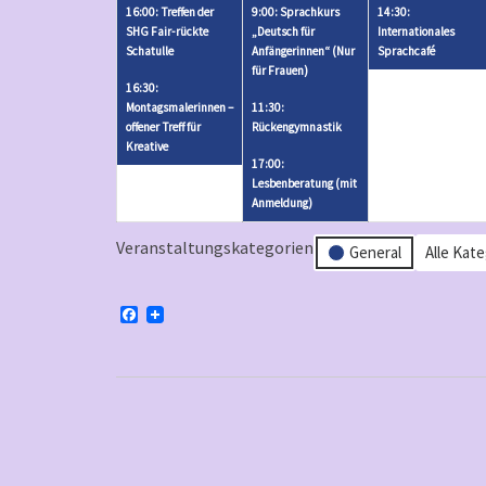
30,
2
31,
3
16:00: Treffen der
9:00: Sprachkurs
14:30:
2026
V
2026
V
SHG Fair-rückte
„Deutsch für
Internationales
Schatulle
Anfängerinnen“ (Nur
Sprachcafé
e
e
für Frauen)
r
r
16:30:
Montagsmalerinnen –
11:30:
a
a
offener Treff für
Rückengymnastik
n
n
Kreative
17:00:
s
s
Lesbenberatung (mit
t
t
Anmeldung)
a
a
Veranstaltungskategorien
l
l
General
Alle Kat
t
t
u
u
F
n
n
a
c
g
g
e
b
e
e
o
n
n
o
k
)
)