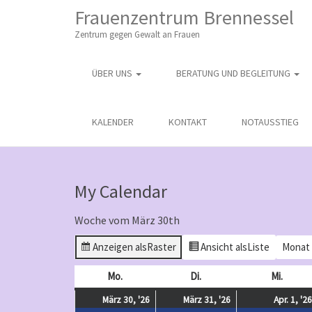
M
S
Frauenzentrum Brennessel
K
A
I
Zentrum gegen Gewalt an Frauen
I
P
T
N
O
ÜBER UNS
BERATUNG UND BEGLEITUNG
M
C
O
E
N
N
KALENDER
KONTAKT
NOTAUSSTIEG
T
E
U
N
T
My Calendar
Woche vom März 30th
Anzeigen als
Raster
Ansicht als
Liste
Monat
Mo.
Montag
Di.
Dienstag
Mi.
Mittw
März
(
März
(
März 30, '26
März 31, '26
Apr. 1, '26