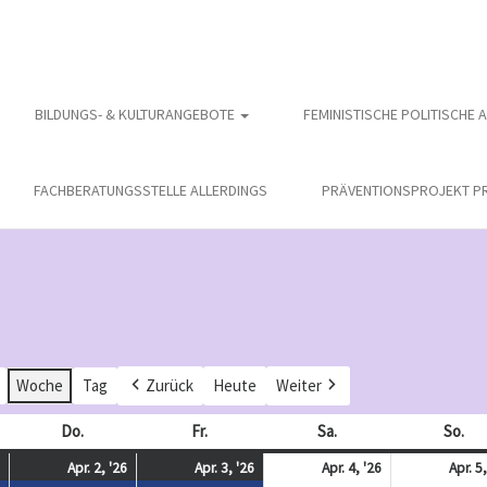
BILDUNGS- & KULTURANGEBOTE
FEMINISTISCHE POLITISCHE 
FACHBERATUNGSSTELLE ALLERDINGS
PRÄVENTIONSPROJEKT PR
Woche
Tag
Zurück
Heute
Weiter
och
Do.
Donnerstag
Fr.
Freitag
Sa.
Samstag
So.
So
April
(
April
(
April
(
April
Apr. 2, '26
Apr. 3, '26
Apr. 4, '26
Apr. 5,