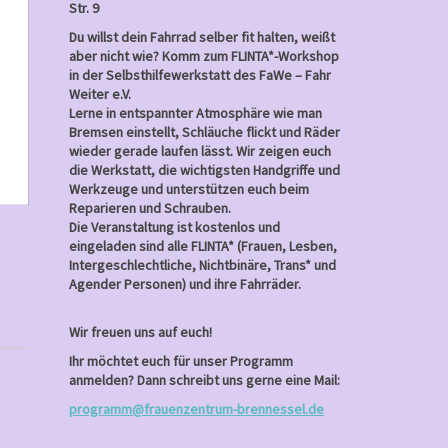
5,
Str. 9
2026
Du willst dein Fahrrad selber fit halten, weißt
aber nicht wie? Komm zum FLINTA*-Workshop
in der Selbsthilfewerkstatt des FaWe – Fahr
Weiter e.V.
Lerne in entspannter Atmosphäre wie man
Bremsen einstellt, Schläuche flickt und Räder
wieder gerade laufen lässt. Wir zeigen euch
die Werkstatt, die wichtigsten Handgriffe und
Werkzeuge und unterstützen euch beim
Reparieren und Schrauben.
Die Veranstaltung ist kostenlos und
eingeladen sind alle FLINTA* (Frauen, Lesben,
Intergeschlechtliche, Nichtbinäre, Trans* und
Agender Personen) und ihre Fahrräder.
Wir freuen uns auf euch!
Ihr möchtet euch für unser Programm
anmelden? Dann schreibt uns gerne eine Mail:
programm@frauenzentrum-brennessel.de