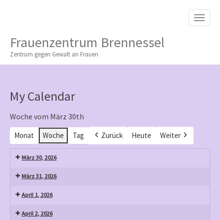
M
S
K
A
I
I
P
Frauenzentrum Brennessel
T
N
O
Zentrum gegen Gewalt an Frauen
M
C
O
E
N
N
T
My Calendar
E
U
N
T
Woche vom März 30th
Monat
Woche
Tag
Zurück
Heute
Weiter
März 30, 2026
März 31, 2026
April 1, 2026
April 2, 2026