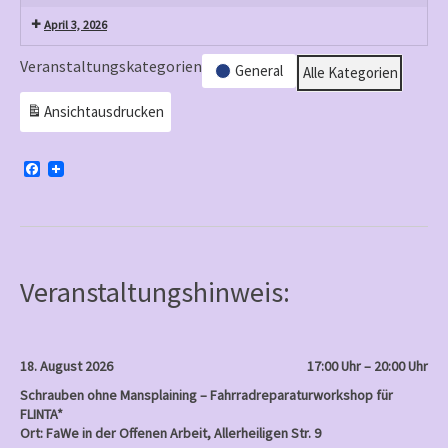
April 3, 2026
Veranstaltungskategorien
General
Alle Kategorien
Ansicht
ausdrucken
F
a
c
e
b
o
o
k
Veranstaltungshinweis:
18. August 2026
17:00 Uhr – 20:00 Uhr
Schrauben ohne Mansplaining – Fahrradreparaturworkshop für
FLINTA*
Ort: FaWe in der Offenen Arbeit, Allerheiligen Str. 9