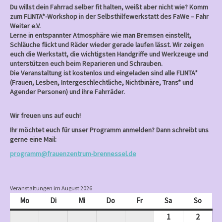
Du willst dein Fahrrad selber fit halten, weißt aber nicht wie? Komm
zum FLINTA*-Workshop in der Selbsthilfewerkstatt des FaWe – Fahr
Weiter e.V.
Lerne in entspannter Atmosphäre wie man Bremsen einstellt,
Schläuche flickt und Räder wieder gerade laufen lässt. Wir zeigen
euch die Werkstatt, die wichtigsten Handgriffe und Werkzeuge und
unterstützen euch beim Reparieren und Schrauben.
Die Veranstaltung ist kostenlos und eingeladen sind alle FLINTA*
(Frauen, Lesben, Intergeschlechtliche, Nichtbinäre, Trans* und
Agender Personen) und ihre Fahrräder.
Wir freuen uns auf euch!
Ihr möchtet euch für unser Programm anmelden? Dann schreibt uns
gerne eine Mail:
programm@frauenzentrum-brennessel.de
Veranstaltungen im August 2026
Mo
Montag
Di
Dienstag
Mi
Mittwoch
Do
Donnerstag
Fr
Freitag
Sa
Samstag
So
Sonnt
1
August
2
Augus