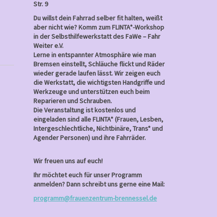
Str. 9
Du willst dein Fahrrad selber fit halten, weißt
aber nicht wie? Komm zum FLINTA*-Workshop
in der Selbsthilfewerkstatt des FaWe – Fahr
Weiter e.V.
Lerne in entspannter Atmosphäre wie man
Bremsen einstellt, Schläuche flickt und Räder
wieder gerade laufen lässt. Wir zeigen euch
die Werkstatt, die wichtigsten Handgriffe und
Werkzeuge und unterstützen euch beim
Reparieren und Schrauben.
Die Veranstaltung ist kostenlos und
eingeladen sind alle FLINTA* (Frauen, Lesben,
Intergeschlechtliche, Nichtbinäre, Trans* und
Agender Personen) und ihre Fahrräder.
Wir freuen uns auf euch!
Ihr möchtet euch für unser Programm
anmelden? Dann schreibt uns gerne eine Mail:
programm@frauenzentrum-brennessel.de