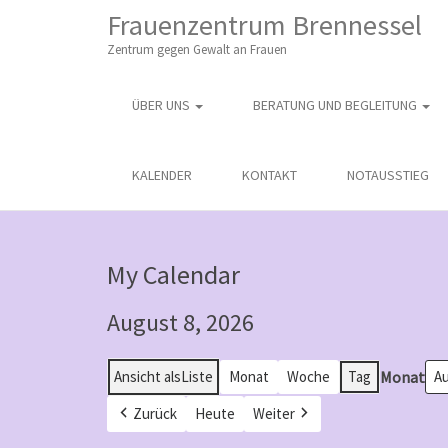
M
S
Frauenzentrum Brennessel
K
A
I
Zentrum gegen Gewalt an Frauen
I
P
T
N
O
ÜBER UNS
BERATUNG UND BEGLEITUNG
M
C
O
E
N
N
KALENDER
KONTAKT
NOTAUSSTIEG
T
E
U
N
T
My Calendar
August 8, 2026
Monat
Ansicht als
Liste
Monat
Woche
Tag
Zurück
Heute
Weiter