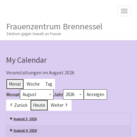
M
S
K
A
I
I
P
Frauenzentrum Brennessel
T
N
O
Zentrum gegen Gewalt an Frauen
M
C
O
E
N
N
T
My Calendar
E
U
N
T
Veranstaltungen im August 2026
Monat
Woche
Tag
Monat
Jahr
Zurück
Heute
Weiter
August 3, 2026
August 4, 2026