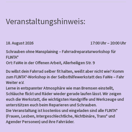
b
o
o
k
Veranstaltungshinweis:
18. August 2026
17:00 Uhr – 20:00 Uhr
Schrauben ohne Mansplaining – Fahrradreparaturworkshop für
FLINTA*
Ort: FaWe in der Offenen Arbeit, Allerheiligen Str. 9
Du willst dein Fahrrad selber fit halten, weißt aber nicht wie? Komm
zum FLINTA*-Workshop in der Selbsthilfewerkstatt des FaWe – Fahr
Weiter e.V.
Lerne in entspannter Atmosphäre wie man Bremsen einstellt,
Schläuche flickt und Räder wieder gerade laufen lässt. Wir zeigen
euch die Werkstatt, die wichtigsten Handgriffe und Werkzeuge und
unterstützen euch beim Reparieren und Schrauben.
Die Veranstaltung ist kostenlos und eingeladen sind alle FLINTA*
(Frauen, Lesben, Intergeschlechtliche, Nichtbinäre, Trans* und
Agender Personen) und ihre Fahrräder.