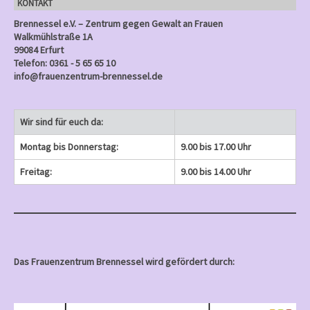
KONTAKT
)
Brennessel e.V. – Zentrum gegen Gewalt an Frauen
Walkmühlstraße 1A
99084 Erfurt
Telefon: 0361 - 5 65 65 10
info@frauenzentrum-brennessel.de
Wir sind für euch da:
Montag bis Donnerstag:
9.00 bis 17.00 Uhr
Freitag:
9.00 bis 14.00 Uhr
Das Frauenzentrum Brennessel wird gefördert durch: