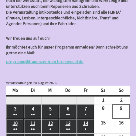
euch die Werkstatt, die wichtigsten Handgriffe und Werkzeuge und
unterstützen euch beim Reparieren und Schrauben.
Die Veranstaltung ist kostenlos und eingeladen sind alle FLINTA*
(Frauen, Lesben, Intergeschlechtliche, Nichtbinäre, Trans* und
Agender Personen) und ihre Fahrräder.
Wir freuen uns auf euch!
Ihr möchtet euch für unser Programm anmelden? Dann schreibt uns
gerne eine Mail:
programm@frauenzentrum-brennessel.de
Veranstaltungen im August 2026
Mo
Montag
Di
Dienstag
Mi
Mittwoch
Do
Donnerstag
Fr
Freitag
Sa
Samstag
So
Sonnt
1
August
2
Augus
1,
2,
8
August
9
Augus
3
August
4
August
5
August
6
August
7
August
●●
●●
●
●●
●
2026
2026
8,
9,
3,
4,
5,
6,
7,
(
(
(
(
(
15
August
16
Augus
10
August
11
August
12
August
13
August
14
August
2026
2026
2026
2026
2026
2026
2026
2
3
1
2
1
●●
●●
●
●●
●
15,
16,
10,
11,
12,
13,
14,