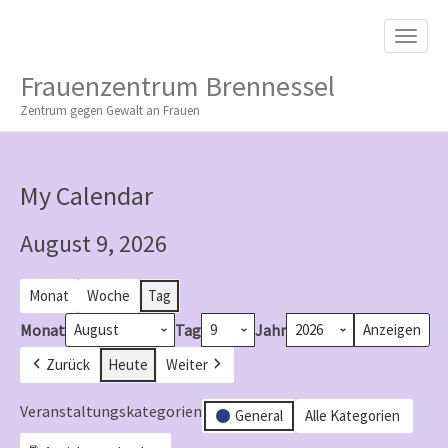
M
S
K
A
I
I
P
Frauenzentrum Brennessel
T
N
O
Zentrum gegen Gewalt an Frauen
M
C
O
E
N
N
T
My Calendar
E
U
N
T
August 9, 2026
Monat
Woche
Tag
Monat
Tag
Jahr
Zurück
Heute
Weiter
Veranstaltungskategorien
General
Alle Kategorien