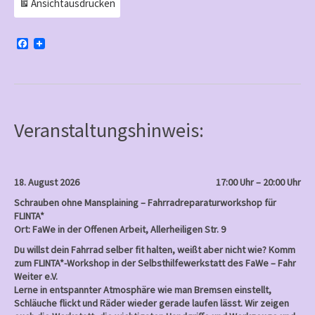
Ansicht
ausdrucken
F
a
c
e
b
o
o
k
Veranstaltungshinweis:
18. August 2026
17:00 Uhr – 20:00 Uhr
Schrauben ohne Mansplaining – Fahrradreparaturworkshop für
FLINTA*
Ort: FaWe in der Offenen Arbeit, Allerheiligen Str. 9
Du willst dein Fahrrad selber fit halten, weißt aber nicht wie? Komm
zum FLINTA*-Workshop in der Selbsthilfewerkstatt des FaWe – Fahr
Weiter e.V.
Lerne in entspannter Atmosphäre wie man Bremsen einstellt,
Schläuche flickt und Räder wieder gerade laufen lässt. Wir zeigen