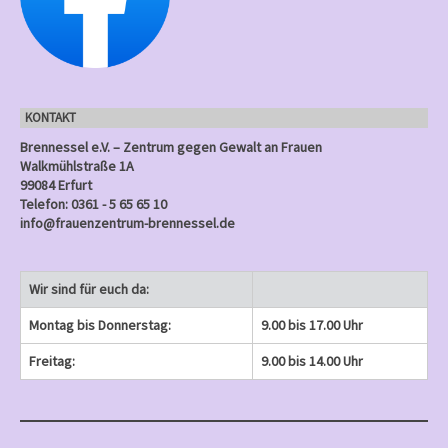
n
n
n
n
e
e
)
e
)
)
)
)
g
n
n
n
e
)
)
)
n
KONTAKT
)
Brennessel e.V. – Zentrum gegen Gewalt an Frauen
Walkmühlstraße 1A
99084 Erfurt
Telefon: 0361 - 5 65 65 10
info@frauenzentrum-brennessel.de
Wir sind für euch da:
Montag bis Donnerstag:
9.00 bis 17.00 Uhr
Freitag:
9.00 bis 14.00 Uhr