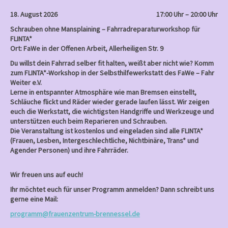
18. August 2026
17:00 Uhr – 20:00 Uhr
Schrauben ohne Mansplaining – Fahrradreparaturworkshop für
FLINTA*
Ort: FaWe in der Offenen Arbeit, Allerheiligen Str. 9
Du willst dein Fahrrad selber fit halten, weißt aber nicht wie? Komm
zum FLINTA*-Workshop in der Selbsthilfewerkstatt des FaWe – Fahr
Weiter e.V.
Lerne in entspannter Atmosphäre wie man Bremsen einstellt,
Schläuche flickt und Räder wieder gerade laufen lässt. Wir zeigen
euch die Werkstatt, die wichtigsten Handgriffe und Werkzeuge und
unterstützen euch beim Reparieren und Schrauben.
Die Veranstaltung ist kostenlos und eingeladen sind alle FLINTA*
(Frauen, Lesben, Intergeschlechtliche, Nichtbinäre, Trans* und
Agender Personen) und ihre Fahrräder.
Wir freuen uns auf euch!
Ihr möchtet euch für unser Programm anmelden? Dann schreibt uns
gerne eine Mail:
programm@frauenzentrum-brennessel.de