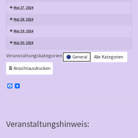
Mai 27, 2024
Mai 28, 2024
Mai 29, 2024
Mai 30, 2024
Veranstaltungskategorien
General
Alle Kategorien
Ansicht
ausdrucken
F
a
c
e
b
o
o
k
Veranstaltungshinweis: