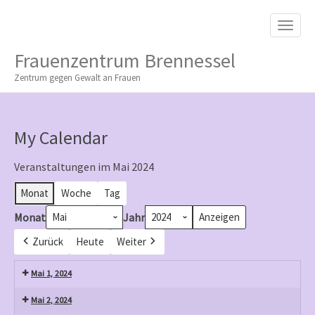
M
S
K
A
I
I
P
Frauenzentrum Brennessel
T
N
O
Zentrum gegen Gewalt an Frauen
M
C
O
E
N
N
T
My Calendar
E
U
N
T
Veranstaltungen im Mai 2024
Monat
Woche
Tag
Monat
Jahr
Zurück
Heute
Weiter
Mai 1, 2024
Mai 2, 2024