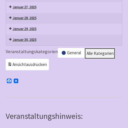
Januar 27, 2025
Januar 28, 2025
Januar 29, 2025
Januar 30, 2025
Veranstaltungskategorien
General
Alle Kategorien
Ansicht
ausdrucken
F
a
c
e
b
o
o
k
Veranstaltungshinweis: