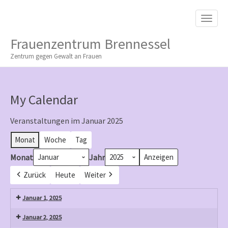
M
S
K
A
I
I
P
Frauenzentrum Brennessel
T
N
O
Zentrum gegen Gewalt an Frauen
M
C
O
E
N
N
T
My Calendar
E
U
N
T
Veranstaltungen im Januar 2025
Monat
Woche
Tag
Monat
Jahr
Zurück
Heute
Weiter
Januar 1, 2025
Januar 2, 2025