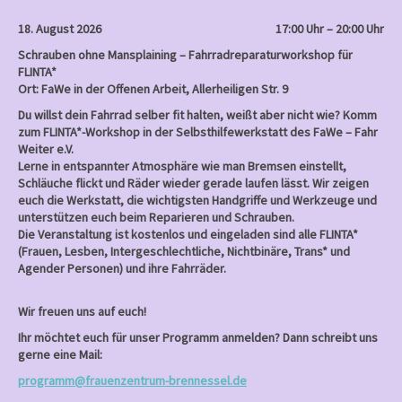
18. August 2026
17:00 Uhr – 20:00 Uhr
Schrauben ohne Mansplaining – Fahrradreparaturworkshop für
FLINTA*
Ort: FaWe in der Offenen Arbeit, Allerheiligen Str. 9
Du willst dein Fahrrad selber fit halten, weißt aber nicht wie? Komm
zum FLINTA*-Workshop in der Selbsthilfewerkstatt des FaWe – Fahr
Weiter e.V.
Lerne in entspannter Atmosphäre wie man Bremsen einstellt,
Schläuche flickt und Räder wieder gerade laufen lässt. Wir zeigen
euch die Werkstatt, die wichtigsten Handgriffe und Werkzeuge und
unterstützen euch beim Reparieren und Schrauben.
Die Veranstaltung ist kostenlos und eingeladen sind alle FLINTA*
(Frauen, Lesben, Intergeschlechtliche, Nichtbinäre, Trans* und
Agender Personen) und ihre Fahrräder.
Wir freuen uns auf euch!
Ihr möchtet euch für unser Programm anmelden? Dann schreibt uns
gerne eine Mail:
programm@frauenzentrum-brennessel.de