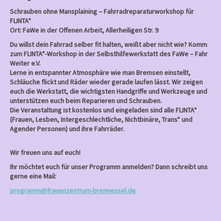
Schrauben ohne Mansplaining – Fahrradreparaturworkshop für
FLINTA*
Ort: FaWe in der Offenen Arbeit, Allerheiligen Str. 9
Du willst dein Fahrrad selber fit halten, weißt aber nicht wie? Komm
zum FLINTA*-Workshop in der Selbsthilfewerkstatt des FaWe – Fahr
Weiter e.V.
Lerne in entspannter Atmosphäre wie man Bremsen einstellt,
Schläuche flickt und Räder wieder gerade laufen lässt. Wir zeigen
euch die Werkstatt, die wichtigsten Handgriffe und Werkzeuge und
unterstützen euch beim Reparieren und Schrauben.
Die Veranstaltung ist kostenlos und eingeladen sind alle FLINTA*
(Frauen, Lesben, Intergeschlechtliche, Nichtbinäre, Trans* und
Agender Personen) und ihre Fahrräder.
Wir freuen uns auf euch!
Ihr möchtet euch für unser Programm anmelden? Dann schreibt uns
gerne eine Mail:
programm@frauenzentrum-brennessel.de