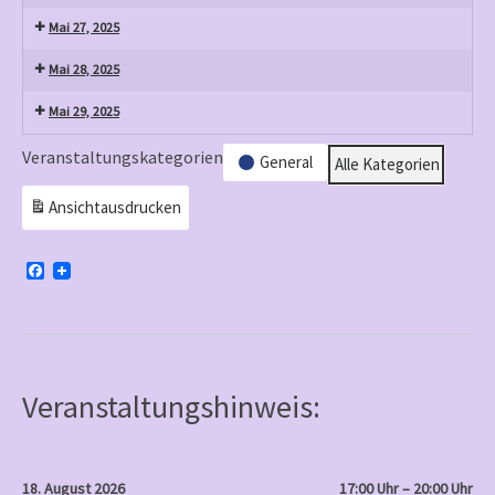
Mai 27, 2025
Mai 28, 2025
Mai 29, 2025
Veranstaltungskategorien
General
Alle Kategorien
Ansicht
ausdrucken
F
a
c
e
b
o
o
k
Veranstaltungshinweis:
18. August 2026
17:00 Uhr – 20:00 Uhr