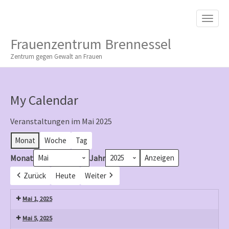
M
S
K
A
I
I
P
Frauenzentrum Brennessel
T
N
O
Zentrum gegen Gewalt an Frauen
M
C
O
E
N
N
T
My Calendar
E
U
N
T
Veranstaltungen im Mai 2025
Monat
Woche
Tag
Monat
Jahr
Zurück
Heute
Weiter
Mai 1, 2025
Mai 5, 2025