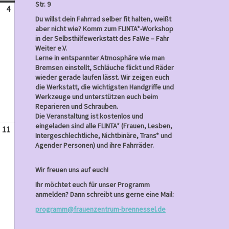
Str. 9
4
Mai
Du willst dein Fahrrad selber fit halten, weißt
4,
aber nicht wie? Komm zum FLINTA*-Workshop
2025
in der Selbsthilfewerkstatt des FaWe – Fahr
Weiter e.V.
Lerne in entspannter Atmosphäre wie man
Bremsen einstellt, Schläuche flickt und Räder
wieder gerade laufen lässt. Wir zeigen euch
die Werkstatt, die wichtigsten Handgriffe und
Werkzeuge und unterstützen euch beim
Reparieren und Schrauben.
Die Veranstaltung ist kostenlos und
eingeladen sind alle FLINTA* (Frauen, Lesben,
11
Mai
Intergeschlechtliche, Nichtbinäre, Trans* und
11,
Agender Personen) und ihre Fahrräder.
2025
Wir freuen uns auf euch!
Ihr möchtet euch für unser Programm
anmelden? Dann schreibt uns gerne eine Mail:
programm@frauenzentrum-brennessel.de