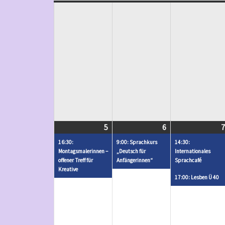
5
Mai
(
6
Mai
(
7
5,
1
6,
1
16:30:
9:00: Sprachkurs
14:30:
2025
V
2025
V
Montagsmalerinnen –
„Deutsch für
Internationales
offener Treff für
Anfängerinnen“
Sprachcafé
e
e
Kreative
r
r
17:00: Lesben Ü 40
a
a
n
n
s
s