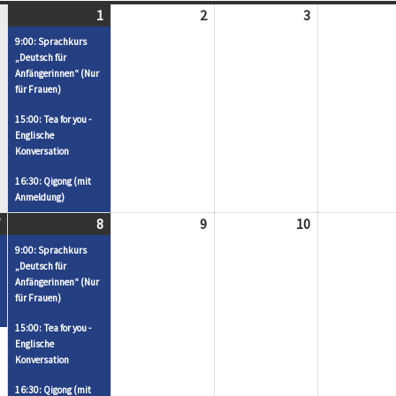
1
Mai
(
2
Mai
3
Mai
1,
3
2,
3,
9:00: Sprachkurs
2025
V
2025
2025
„Deutsch für
Anfängerinnen“ (Nur
e
für Frauen)
r
15:00: Tea for you -
a
Englische
n
Konversation
s
16:30: Qigong (mit
t
Anmeldung)
a
Mai
(
8
Mai
(
9
Mai
10
Mai
l
7,
2
8,
3
9,
10,
9:00: Sprachkurs
t
2025
V
2025
V
2025
2025
„Deutsch für
u
Anfängerinnen“ (Nur
e
e
für Frauen)
n
r
r
g
15:00: Tea for you -
a
a
Englische
e
n
n
Konversation
n
s
s
)
16:30: Qigong (mit