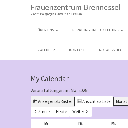
M
S
Frauenzentrum Brennessel
K
A
I
Zentrum gegen Gewalt an Frauen
I
P
T
N
O
ÜBER UNS
BERATUNG UND BEGLEITUNG
M
C
O
E
N
N
KALENDER
KONTAKT
NOTAUSSTIEG
T
E
U
N
T
My Calendar
Veranstaltungen im Mai 2025
Anzeigen als
Raster
Ansicht als
Liste
Monat
Zurück
Heute
Weiter
Mo.
Montag
Di.
Dienstag
Mi.
Mittw