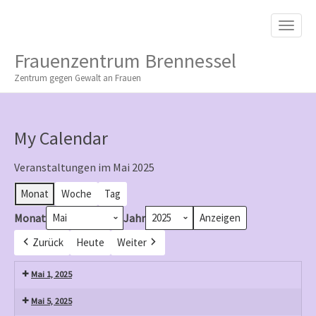
M
S
K
A
I
I
P
Frauenzentrum Brennessel
T
N
O
Zentrum gegen Gewalt an Frauen
M
C
O
E
N
N
T
My Calendar
E
U
N
T
Veranstaltungen im Mai 2025
Monat
Woche
Tag
Monat
Jahr
Zurück
Heute
Weiter
Mai 1, 2025
Mai 5, 2025