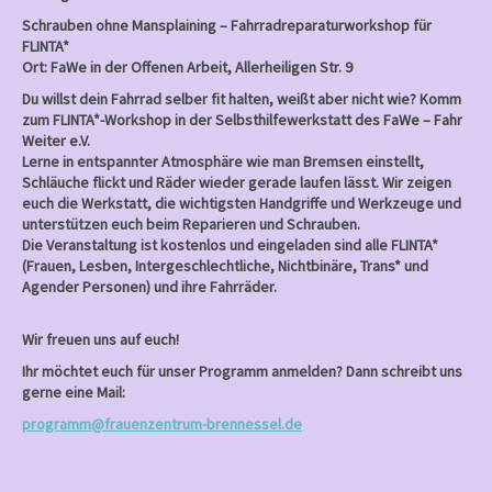
Schrauben ohne Mansplaining – Fahrradreparaturworkshop für
FLINTA*
Ort: FaWe in der Offenen Arbeit, Allerheiligen Str. 9
Du willst dein Fahrrad selber fit halten, weißt aber nicht wie? Komm
zum FLINTA*-Workshop in der Selbsthilfewerkstatt des FaWe – Fahr
Weiter e.V.
Lerne in entspannter Atmosphäre wie man Bremsen einstellt,
Schläuche flickt und Räder wieder gerade laufen lässt. Wir zeigen
euch die Werkstatt, die wichtigsten Handgriffe und Werkzeuge und
unterstützen euch beim Reparieren und Schrauben.
Die Veranstaltung ist kostenlos und eingeladen sind alle FLINTA*
(Frauen, Lesben, Intergeschlechtliche, Nichtbinäre, Trans* und
Agender Personen) und ihre Fahrräder.
Wir freuen uns auf euch!
Ihr möchtet euch für unser Programm anmelden? Dann schreibt uns
gerne eine Mail:
programm@frauenzentrum-brennessel.de