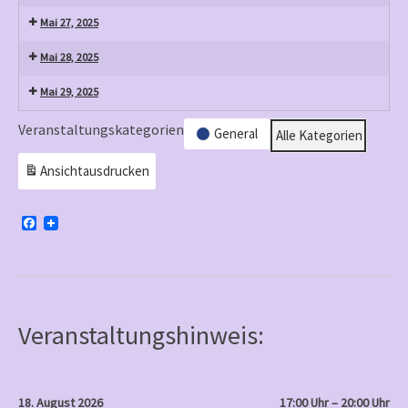
Mai 27, 2025
Mai 28, 2025
Mai 29, 2025
Veranstaltungskategorien
General
Alle Kategorien
Ansicht
ausdrucken
F
a
c
e
b
o
o
k
Veranstaltungshinweis:
18. August 2026
17:00 Uhr – 20:00 Uhr