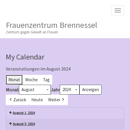
M
S
K
A
I
I
P
Frauenzentrum Brennessel
T
N
O
Zentrum gegen Gewalt an Frauen
M
C
O
E
N
N
T
My Calendar
E
U
N
T
Veranstaltungen im August 2024
Monat
Woche
Tag
Monat
Jahr
Zurück
Heute
Weiter
August 1, 2024
August 5, 2024