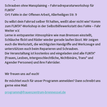
Schrauben ohne Mansplaining – Fahrradreparaturworkshop für
FLINTA*
Ort: FaWe in der Offenen Arbeit, Allerheiligen Str. 9
Du willst dein Fahrrad selber fit halten, weißt aber nicht wie? Komm
zum FLINTA*-Workshop in der Selbsthilfewerkstatt des FaWe – Fahr
Weiter e.V.
Lerne in entspannter Atmosphäre wie man Bremsen einstellt,
Schläuche flickt und Räder wieder gerade laufen lässt. Wir zeigen
euch die Werkstatt, die wichtigsten Handgriffe und Werkzeuge und
unterstützen euch beim Reparieren und Schrauben.
Die Veranstaltung ist kostenlos und eingeladen sind alle FLINTA*
(Frauen, Lesben, Intergeschlechtliche, Nichtbinäre, Trans* und
Agender Personen) und ihre Fahrräder.
Wir freuen uns auf euch!
Ihr möchtet euch für unser Programm anmelden? Dann schreibt uns
gerne eine Mail:
programm@frauenzentrum-brennessel.de