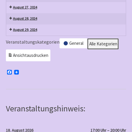
August 27, 2024
August 28, 2024
August 29, 2024
Veranstaltungskategorien
General
Alle Kategorien
Ansicht
ausdrucken
F
a
c
e
b
o
o
k
Veranstaltungshinweis:
18. August 2026
17:00 Uhr – 20:00 Uhr