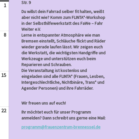
Str. 9
1
September
Du willst dein Fahrrad selber fit halten, weißt
1,
aber nicht wie? Komm zum FLINTA*-Workshop
2024
in der Selbsthilfewerkstatt des FaWe – Fahr
Weiter e.V.
8
September
Lerne in entspannter Atmosphäre wie man
Bremsen einstellt, Schläuche flickt und Räder
8,
wieder gerade laufen lässt. Wir zeigen euch
2024
die Werkstatt, die wichtigsten Handgriffe und
Werkzeuge und unterstützen euch beim
Reparieren und Schrauben.
Die Veranstaltung ist kostenlos und
15
September
eingeladen sind alle FLINTA* (Frauen, Lesben,
Intergeschlechtliche, Nichtbinäre, Trans* und
15,
Agender Personen) und ihre Fahrräder.
2024
Wir freuen uns auf euch!
22
September
Ihr möchtet euch für unser Programm
22,
anmelden? Dann schreibt uns gerne eine Mail:
2024
programm@frauenzentrum-brennessel.de