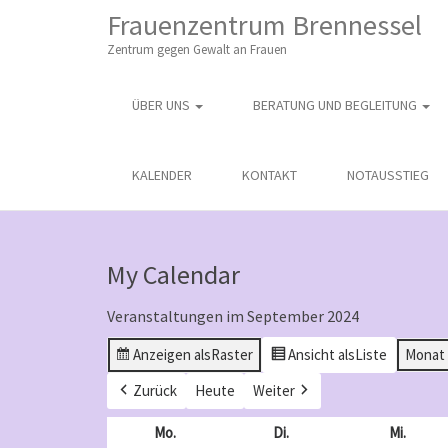
M
S
Frauenzentrum Brennessel
K
A
I
Zentrum gegen Gewalt an Frauen
I
P
T
N
O
ÜBER UNS
BERATUNG UND BEGLEITUNG
M
C
O
E
N
N
KALENDER
KONTAKT
NOTAUSSTIEG
T
E
U
N
T
My Calendar
Veranstaltungen im September 2024
Anzeigen als
Raster
Ansicht als
Liste
Monat
Zurück
Heute
Weiter
Mo.
Montag
Di.
Dienstag
Mi.
Mittw