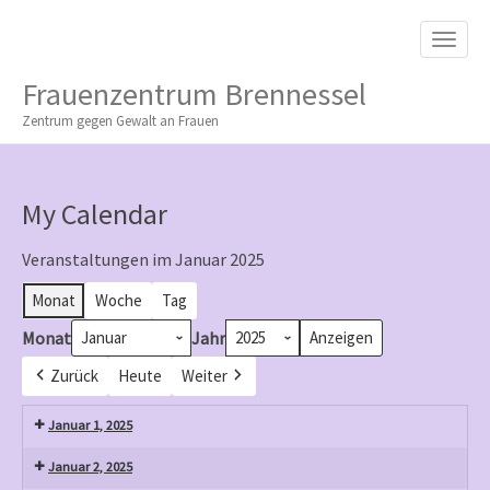
M
S
K
A
I
I
P
Frauenzentrum Brennessel
T
N
O
Zentrum gegen Gewalt an Frauen
M
C
O
E
N
N
T
My Calendar
E
U
N
T
Veranstaltungen im Januar 2025
Monat
Woche
Tag
Monat
Jahr
Zurück
Heute
Weiter
Januar 1, 2025
Januar 2, 2025