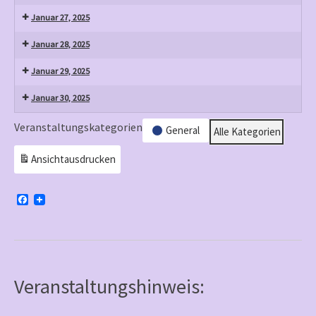
Januar 27, 2025
Januar 28, 2025
Januar 29, 2025
Januar 30, 2025
Veranstaltungskategorien
General
Alle Kategorien
Ansicht
ausdrucken
F
a
c
e
b
o
o
k
Veranstaltungshinweis: