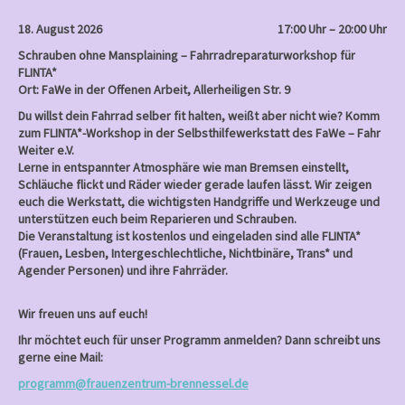
18. August 2026
17:00 Uhr – 20:00 Uhr
Schrauben ohne Mansplaining – Fahrradreparaturworkshop für
FLINTA*
Ort: FaWe in der Offenen Arbeit, Allerheiligen Str. 9
Du willst dein Fahrrad selber fit halten, weißt aber nicht wie? Komm
zum FLINTA*-Workshop in der Selbsthilfewerkstatt des FaWe – Fahr
Weiter e.V.
Lerne in entspannter Atmosphäre wie man Bremsen einstellt,
Schläuche flickt und Räder wieder gerade laufen lässt. Wir zeigen
euch die Werkstatt, die wichtigsten Handgriffe und Werkzeuge und
unterstützen euch beim Reparieren und Schrauben.
Die Veranstaltung ist kostenlos und eingeladen sind alle FLINTA*
(Frauen, Lesben, Intergeschlechtliche, Nichtbinäre, Trans* und
Agender Personen) und ihre Fahrräder.
Wir freuen uns auf euch!
Ihr möchtet euch für unser Programm anmelden? Dann schreibt uns
gerne eine Mail:
programm@frauenzentrum-brennessel.de