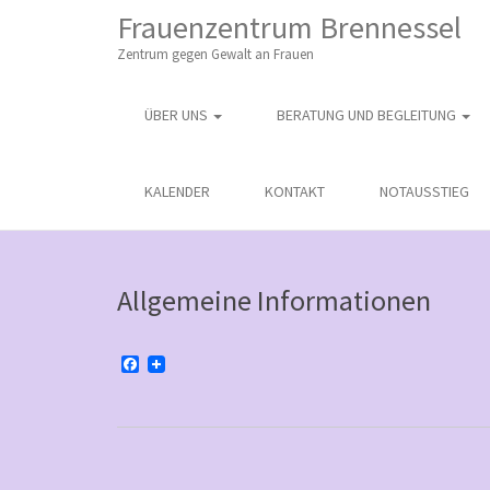
M
S
Frauenzentrum Brennessel
K
A
I
Zentrum gegen Gewalt an Frauen
I
P
T
N
O
ÜBER UNS
BERATUNG UND BEGLEITUNG
M
C
O
E
N
N
KALENDER
KONTAKT
NOTAUSSTIEG
T
E
U
N
T
Allgemeine Informationen
F
a
c
e
b
o
o
k