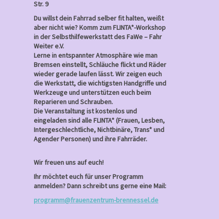
Str. 9
Du willst dein Fahrrad selber fit halten, weißt
aber nicht wie? Komm zum FLINTA*-Workshop
in der Selbsthilfewerkstatt des FaWe – Fahr
Weiter e.V.
Lerne in entspannter Atmosphäre wie man
Bremsen einstellt, Schläuche flickt und Räder
wieder gerade laufen lässt. Wir zeigen euch
die Werkstatt, die wichtigsten Handgriffe und
Werkzeuge und unterstützen euch beim
Reparieren und Schrauben.
Die Veranstaltung ist kostenlos und
eingeladen sind alle FLINTA* (Frauen, Lesben,
Intergeschlechtliche, Nichtbinäre, Trans* und
Agender Personen) und ihre Fahrräder.
Wir freuen uns auf euch!
Ihr möchtet euch für unser Programm
anmelden? Dann schreibt uns gerne eine Mail:
programm@frauenzentrum-brennessel.de