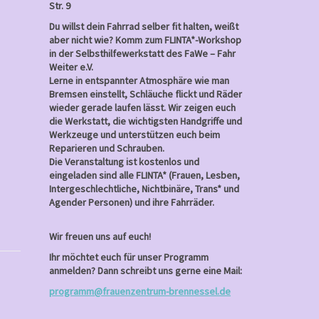
Str. 9
Du willst dein Fahrrad selber fit halten, weißt
aber nicht wie? Komm zum FLINTA*-Workshop
in der Selbsthilfewerkstatt des FaWe – Fahr
Weiter e.V.
Lerne in entspannter Atmosphäre wie man
Bremsen einstellt, Schläuche flickt und Räder
wieder gerade laufen lässt. Wir zeigen euch
die Werkstatt, die wichtigsten Handgriffe und
Werkzeuge und unterstützen euch beim
Reparieren und Schrauben.
Die Veranstaltung ist kostenlos und
eingeladen sind alle FLINTA* (Frauen, Lesben,
Intergeschlechtliche, Nichtbinäre, Trans* und
Agender Personen) und ihre Fahrräder.
Wir freuen uns auf euch!
Ihr möchtet euch für unser Programm
anmelden? Dann schreibt uns gerne eine Mail:
programm@frauenzentrum-brennessel.de