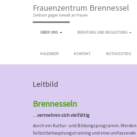
M
S
Frauenzentrum Brennessel
K
A
I
Zentrum gegen Gewalt an Frauen
I
P
T
N
O
ÜBER UNS
BERATUNG UND BEGLEITUNG
M
C
O
E
N
N
KALENDER
KONTAKT
NOTAUSSTIEG
T
E
U
N
T
Leitbild
Brennesseln
…vermehren sich vielfältig
durch ein Kultur- und Bildungsprogramm. Werden S
Selbstbehauptungstraining und eine umfassende 