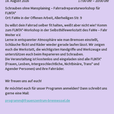
18. August 2026
17:00 Uhr – 20:00 Uhr
Schrauben ohne Mansplaining – Fahrradreparaturworkshop für
FLINTA*
Ort: FaWe in der Offenen Arbeit, Allerheiligen Str. 9
Du willst dein Fahrrad selber fit halten, weißt aber nicht wie? Komm
zum FLINTA*-Workshop in der Selbsthilfewerkstatt des FaWe – Fahr
Weiter e.V.
Lerne in entspannter Atmosphäre wie man Bremsen einstellt,
Schläuche flickt und Räder wieder gerade laufen lässt. Wir zeigen
euch die Werkstatt, die wichtigsten Handgriffe und Werkzeuge und
unterstützen euch beim Reparieren und Schrauben.
Die Veranstaltung ist kostenlos und eingeladen sind alle FLINTA*
(Frauen, Lesben, Intergeschlechtliche, Nichtbinäre, Trans* und
Agender Personen) und ihre Fahrräder.
Wir freuen uns auf euch!
Ihr möchtet euch für unser Programm anmelden? Dann schreibt uns
gerne eine Mail:
programm@frauenzentrum-brennessel.de