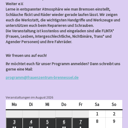
Weiter e.V.
Lerne in entspannter Atmosphäre wie man Bremsen einstellt,
Schläuche flickt und Räder wieder gerade laufen lässt. Wir zeigen
euch die Werkstatt, die wichtigsten Handgriffe und Werkzeuge und
unterstützen euch beim Reparieren und Schrauben.
Die Veranstaltung ist kostenlos und eingeladen sind alle FLINTA*
(Frauen, Lesben, Intergeschlechtliche, Nichtbinäre, Trans* und
Agender Personen) und ihre Fahrräder.
Wir freuen uns auf euch!
Ihr möchtet euch für unser Programm anmelden? Dann schreibt uns
gerne eine Mail:
programm@frauenzentrum-brennessel.de
Veranstaltungen im August 2026
Mo
Montag
Di
Dienstag
Mi
Mittwoch
Do
Donnerstag
Fr
Freitag
Sa
Samstag
So
Sonnt
1
August
2
Augus
1,
2,
8
August
9
Augus
3
August
4
August
5
August
6
August
7
August
●●
●●
●
●●
●