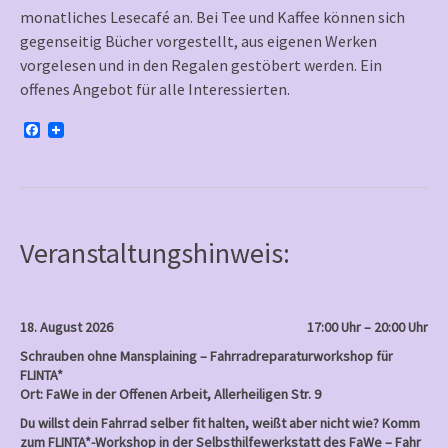
monatliches Lesecafé an. Bei Tee und Kaffee können sich
gegenseitig Bücher vorgestellt, aus eigenen Werken
vorgelesen und in den Regalen gestöbert werden. Ein
offenes Angebot für alle Interessierten.
F
a
c
e
b
o
o
k
Veranstaltungshinweis:
18. August 2026
17:00 Uhr – 20:00 Uhr
Schrauben ohne Mansplaining – Fahrradreparaturworkshop für
FLINTA*
Ort: FaWe in der Offenen Arbeit, Allerheiligen Str. 9
Du willst dein Fahrrad selber fit halten, weißt aber nicht wie? Komm
zum FLINTA*-Workshop in der Selbsthilfewerkstatt des FaWe – Fahr