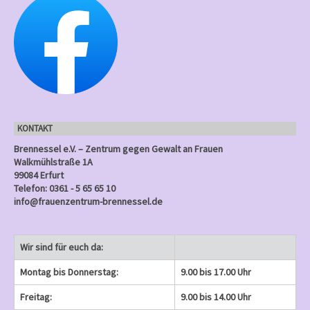
l
u
u
u
u
u
g
g
g
g
g
n
n
n
t
n
n
n
n
n
e
e
)
e
)
)
)
)
u
g
g
g
g
g
n
n
n
n
e
e
)
e
)
)
)
)
g
n
n
n
e
)
)
)
n
KONTAKT
)
Brennessel e.V. – Zentrum gegen Gewalt an Frauen
Walkmühlstraße 1A
99084 Erfurt
Telefon: 0361 - 5 65 65 10
info@frauenzentrum-brennessel.de
Wir sind für euch da:
Montag bis Donnerstag:
9.00 bis 17.00 Uhr
Freitag:
9.00 bis 14.00 Uhr