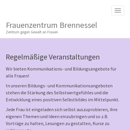
M
S
K
A
I
I
P
Frauenzentrum Brennessel
T
N
O
Zentrum gegen Gewalt an Frauen
M
C
O
E
N
N
T
Regelmäßige Veranstaltungen
E
U
N
T
Wir bieten Kommunikations- und Bildungsangebote für
alle Frauen!
In unseren Bildungs- und Kommunikationsangeboten
stehen die Stärkung des Selbstwertgefühles und die
Entwicklung eines positiven Selbstbildes im Mittelpunkt.
Jede Frau ist eingeladen sich selbst auszuprobieren, ihre
eigenen Themen und Ideen einzubringen und so z.B.
Vorträge zu halten, Lesungen zu gestalten, Kurse zu