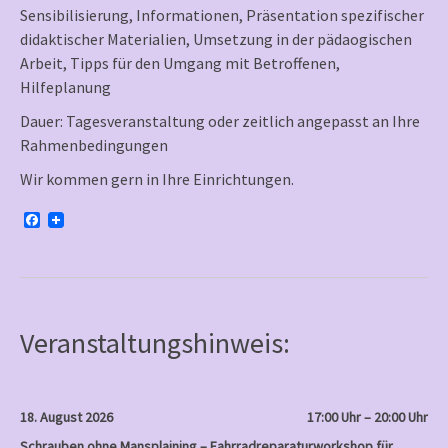
Sensibilisierung, Informationen, Präsentation spezifischer
didaktischer Materialien, Umsetzung in der pädaogischen
Arbeit, Tipps für den Umgang mit Betroffenen,
Hilfeplanung
Dauer: Tagesveranstaltung oder zeitlich angepasst an Ihre
Rahmenbedingungen
Wir kommen gern in Ihre Einrichtungen.
F
a
c
e
b
o
o
k
Veranstaltungshinweis:
18. August 2026
17:00 Uhr – 20:00 Uhr
Schrauben ohne Mansplaining – Fahrradreparaturworkshop für