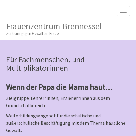
M
S
K
A
I
I
P
Frauenzentrum Brennessel
T
N
O
Zentrum gegen Gewalt an Frauen
M
C
O
E
N
N
T
Für Fachmenschen, und
E
U
Multiplikatorinnen
N
T
Wenn der Papa die Mama haut…
Zielgruppe: Lehrer*innen, Erzieher*innen aus dem
Grundschulbereich
Weiterbildungsangebot für die schulische und
außerschulische Beschäftigung mit dem Thema häusliche
Gewalt: