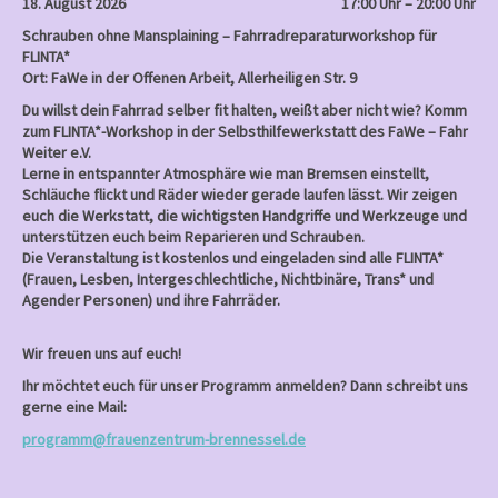
18. August 2026
17:00 Uhr – 20:00 Uhr
Schrauben ohne Mansplaining – Fahrradreparaturworkshop für
FLINTA*
Ort: FaWe in der Offenen Arbeit, Allerheiligen Str. 9
Du willst dein Fahrrad selber fit halten, weißt aber nicht wie? Komm
zum FLINTA*-Workshop in der Selbsthilfewerkstatt des FaWe – Fahr
Weiter e.V.
Lerne in entspannter Atmosphäre wie man Bremsen einstellt,
Schläuche flickt und Räder wieder gerade laufen lässt. Wir zeigen
euch die Werkstatt, die wichtigsten Handgriffe und Werkzeuge und
unterstützen euch beim Reparieren und Schrauben.
Die Veranstaltung ist kostenlos und eingeladen sind alle FLINTA*
(Frauen, Lesben, Intergeschlechtliche, Nichtbinäre, Trans* und
Agender Personen) und ihre Fahrräder.
Wir freuen uns auf euch!
Ihr möchtet euch für unser Programm anmelden? Dann schreibt uns
gerne eine Mail:
programm@frauenzentrum-brennessel.de