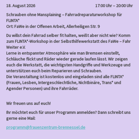
18. August 2026
17:00 Uhr – 20:00 Uhr
Schrauben ohne Mansplaining – Fahrradreparaturworkshop für
FLINTA*
Ort: FaWe in der Offenen Arbeit, Allerheiligen Str. 9
Du willst dein Fahrrad selber fit halten, weißt aber nicht wie? Komm
zum FLINTA*-Workshop in der Selbsthilfewerkstatt des FaWe – Fahr
Weiter e.V.
Lerne in entspannter Atmosphäre wie man Bremsen einstellt,
Schläuche flickt und Räder wieder gerade laufen lässt. Wir zeigen
euch die Werkstatt, die wichtigsten Handgriffe und Werkzeuge und
unterstützen euch beim Reparieren und Schrauben.
Die Veranstaltung ist kostenlos und eingeladen sind alle FLINTA*
(Frauen, Lesben, Intergeschlechtliche, Nichtbinäre, Trans* und
Agender Personen) und ihre Fahrräder.
Wir freuen uns auf euch!
Ihr möchtet euch für unser Programm anmelden? Dann schreibt uns
gerne eine Mail:
programm@frauenzentrum-brennessel.de