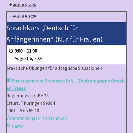
August 5, 2026
August 6, 2026
Sprachkurs
Sprachkurs „Deutsch für
„Deutsch
Anfängerinnen“ (Nur für Frauen)
für
Anfängerinnen“
9:00
–
11:00
(Nur
August 6, 2026
für
praktische Übungen für alltägliche Situationen
Frauen)
Frauenzentrum Brennessel e.V. – Zentrum gegen Gewalt
an Frauen
Regierungsstraße 28
Erfurt
,
Thüringen
99084
0361 – 5 65 65 10
Veranstaltungsort anschauen
Frauenzentrum
Karte
Brennessel