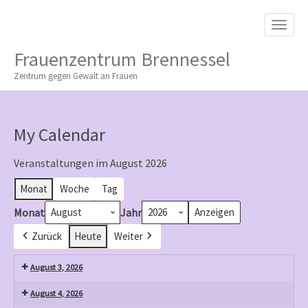
M
S
K
A
I
I
P
Frauenzentrum Brennessel
T
N
O
Zentrum gegen Gewalt an Frauen
M
C
O
E
N
N
T
My Calendar
E
U
N
T
Veranstaltungen im August 2026
Monat
Woche
Tag
Monat
Jahr
Zurück
Heute
Weiter
August 3, 2026
August 4, 2026