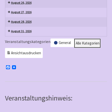
August 26, 2026
August 27, 2026
August 28, 2026
August 31, 2026
Veranstaltungskategorien
General
Alle Kategorien
Ansicht
ausdrucken
F
a
c
e
b
o
o
k
Veranstaltungshinweis: