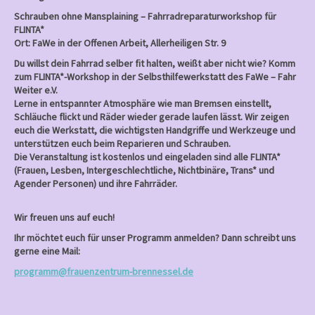
Schrauben ohne Mansplaining – Fahrradreparaturworkshop für
FLINTA*
Ort: FaWe in der Offenen Arbeit, Allerheiligen Str. 9
Du willst dein Fahrrad selber fit halten, weißt aber nicht wie? Komm
zum FLINTA*-Workshop in der Selbsthilfewerkstatt des FaWe – Fahr
Weiter e.V.
Lerne in entspannter Atmosphäre wie man Bremsen einstellt,
Schläuche flickt und Räder wieder gerade laufen lässt. Wir zeigen
euch die Werkstatt, die wichtigsten Handgriffe und Werkzeuge und
unterstützen euch beim Reparieren und Schrauben.
Die Veranstaltung ist kostenlos und eingeladen sind alle FLINTA*
(Frauen, Lesben, Intergeschlechtliche, Nichtbinäre, Trans* und
Agender Personen) und ihre Fahrräder.
Wir freuen uns auf euch!
Ihr möchtet euch für unser Programm anmelden? Dann schreibt uns
gerne eine Mail:
programm@frauenzentrum-brennessel.de