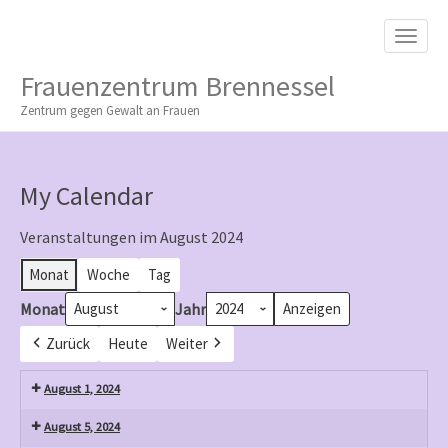
M
S
K
A
I
I
P
Frauenzentrum Brennessel
T
N
O
Zentrum gegen Gewalt an Frauen
M
C
O
E
N
N
T
My Calendar
E
U
N
T
Veranstaltungen im August 2024
Monat
Woche
Tag
Monat
Jahr
Zurück
Heute
Weiter
August 1, 2024
August 5, 2024