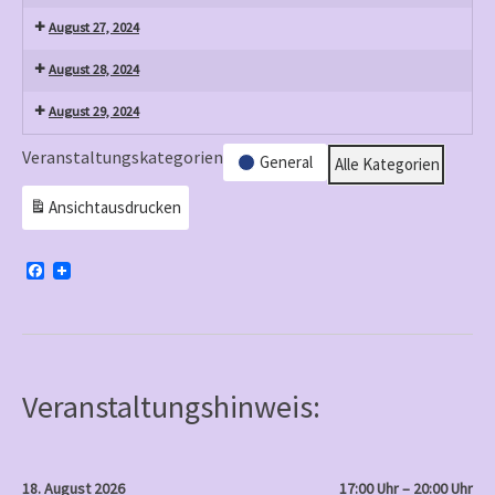
August 27, 2024
August 28, 2024
August 29, 2024
Veranstaltungskategorien
General
Alle Kategorien
Ansicht
ausdrucken
F
a
c
e
b
o
o
k
Veranstaltungshinweis:
18. August 2026
17:00 Uhr – 20:00 Uhr