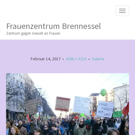
M
S
K
A
I
I
P
Frauenzentrum Brennessel
T
N
O
Zentrum gegen Gewalt an Frauen
M
C
O
E
N
N
T
Februar 14, 2017
•
4288 × 3216
•
Galerie
E
U
N
T