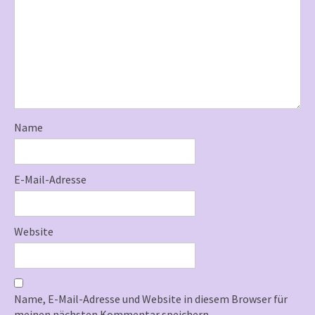
i
g
a
t
i
o
Name
n
E-Mail-Adresse
Website
Name, E-Mail-Adresse und Website in diesem Browser für
meinen nächsten Kommentar speichern.