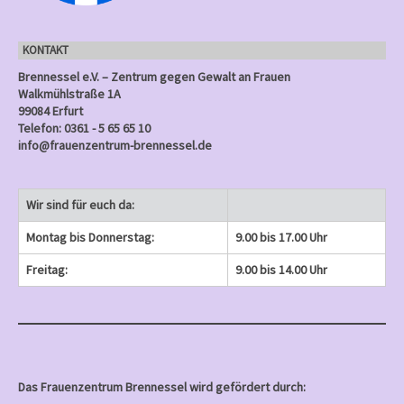
e
)
)
)
n
KONTAKT
)
Brennessel e.V. – Zentrum gegen Gewalt an Frauen
Walkmühlstraße 1A
99084 Erfurt
Telefon: 0361 - 5 65 65 10
info@frauenzentrum-brennessel.de
Wir sind für euch da:
Montag bis Donnerstag:
9.00 bis 17.00 Uhr
Freitag:
9.00 bis 14.00 Uhr
Das Frauenzentrum Brennessel wird gefördert durch: