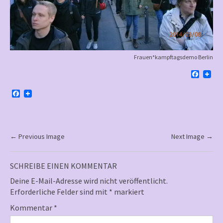
Frauen*kampftagsdemo Berlin
F
a
c
F
e
a
b
c
o
e
o
b
k
o
P
←
Previous Image
Next Image
→
o
o
k
s
SCHREIBE EINEN KOMMENTAR
t
Deine E-Mail-Adresse wird nicht veröffentlicht.
n
Erforderliche Felder sind mit
*
markiert
a
Kommentar
*
v