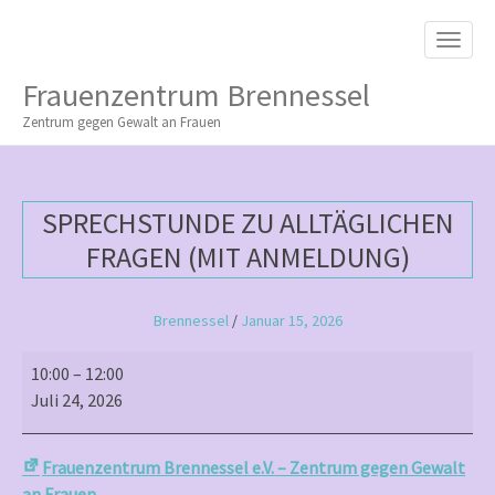
M
S
K
A
I
I
P
Frauenzentrum Brennessel
T
N
O
Zentrum gegen Gewalt an Frauen
M
C
O
E
N
N
T
SPRECHSTUNDE ZU ALLTÄGLICHEN
E
U
N
FRAGEN (MIT ANMELDUNG)
T
Brennessel
/
Januar 15, 2026
Sprechstunde
10:00
–
12:00
zu
Juli 24, 2026
alltäglichen
Fragen
Frauenzentrum Brennessel e.V. – Zentrum gegen Gewalt
(mit
an Frauen