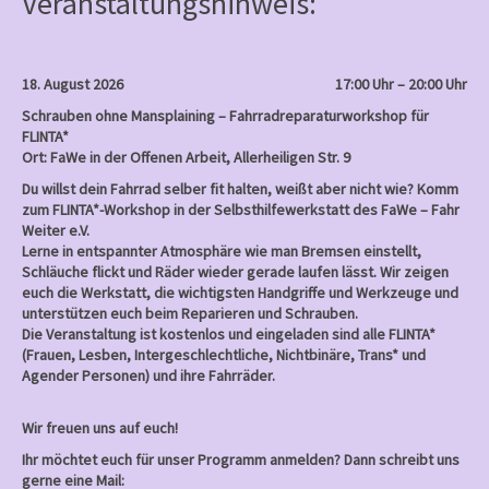
Veranstaltungshinweis:
a
v
i
18. August 2026
17:00 Uhr – 20:00 Uhr
g
Schrauben ohne Mansplaining – Fahrradreparaturworkshop für
a
FLINTA*
Ort: FaWe in der Offenen Arbeit, Allerheiligen Str. 9
t
Du willst dein Fahrrad selber fit halten, weißt aber nicht wie? Komm
i
zum FLINTA*-Workshop in der Selbsthilfewerkstatt des FaWe – Fahr
o
Weiter e.V.
Lerne in entspannter Atmosphäre wie man Bremsen einstellt,
n
Schläuche flickt und Räder wieder gerade laufen lässt. Wir zeigen
euch die Werkstatt, die wichtigsten Handgriffe und Werkzeuge und
unterstützen euch beim Reparieren und Schrauben.
Die Veranstaltung ist kostenlos und eingeladen sind alle FLINTA*
(Frauen, Lesben, Intergeschlechtliche, Nichtbinäre, Trans* und
Agender Personen) und ihre Fahrräder.
Wir freuen uns auf euch!
Ihr möchtet euch für unser Programm anmelden? Dann schreibt uns
gerne eine Mail: