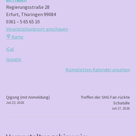
Anmeldung)
Regierungsstraße 28
Erfurt
,
Thüringen
99084
0361 – 5 65 65 10
Veranstaltungsort anschauen
Frauenzentrum
Karte
Brennessel
iCal
e.V.
–
Google
Zentrum
Kompletten Kalender ansehen
gegen
Gewalt
an
Frauen
P
Qigong (mit Anmeldung)
Treffen der SHG Fair-rückte
Schatulle
Juli 23, 2026
o
Juli 27, 2026
s
t
n